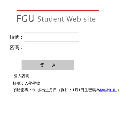
帳號：
密碼：
登入說明
帳號：入學學號
初始密碼：fgu@出生月日（例如：1月1日生密碼為
fgu@0101
）