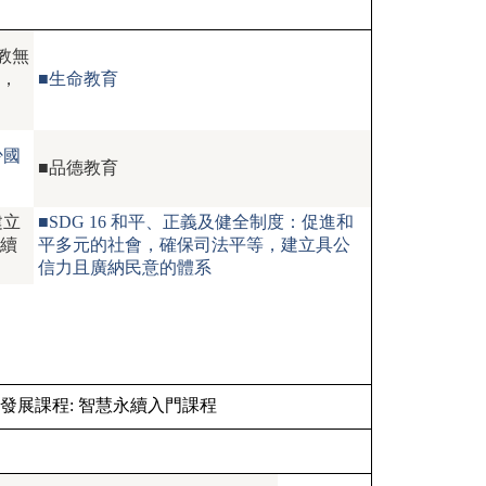
有教無
，
■生命教育
少國
■品德教育
建立
■SDG 16 和平、正義及健全制度：促進和
續
平多元的社會，確保司法平等，建立具公
信力且廣納民意的體系
發展課程:
智慧永續入門課程