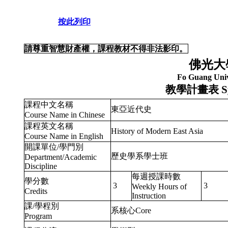
按此列印
請尊重智慧財產權，課程教材不得非法影印。
佛光大
Fo Guang Univ
教學計畫表
S
課程中文名稱
東亞近代史
Course Name in Chinese
課程英文名稱
History of Modern East Asia
Course Name in English
開課單位/學門別
歷史學系學士班
Department/Academic
Discipline
每週授課時數
學分數
3
3
Weekly Hours of
Credits
Instruction
課/學程別
系核心Core
Program