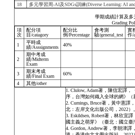
18
多元學習周-AI及SDGs訓練(Diverse Learning: AI and S
學期成績計算及多
Grading Pol
項
配分項
配分比
會考測
實
次
目/catagory
例/Percentage
驗/general_test
作/a
平時成
1
40%
績/Asssignments
期中考成
2
績/Midterm
Exam
期末考成
3
60%
績/Final Exam
4
其他/other
1. Clulow, Adam著，
序，台灣如何織入全球的網》（新
2. Cumings, Bruce著
北：左岸文化出版公司，2022）
3. Eskildsen, Rober
國主義之萌芽》（臺北：國立臺灣
4. Gordon, Andrew著
港：香港中文大學出版社，2022