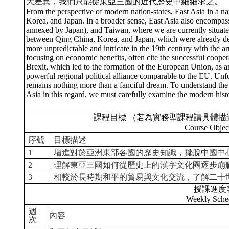
大差異，我們只能從東亞三國的近代歷史中細細求之。
From the perspective of modern nation-states, East Asia in a 
Korea, and Japan. In a broader sense, East Asia also encomp
annexed by Japan), and Taiwan, where we are currently situated
between Qing China, Korea, and Japan, which were already de
more unpredictable and intricate in the 19th century with the 
focusing on economic benefits, often cite the successful coo
Brexit, which led to the formation of the European Union, as 
powerful regional political alliance comparable to the EU. Unfort
remains nothing more than a fanciful dream. To understand th
Asia in this regard, we must carefully examine the modern histo
課程目標 （若為實務型課程請具體描
Course Objec
序號
目標描述
1
增進對於亞洲東部各國的歷史知識，擺脫中國中
2
理解東亞三國如何從歷史上的漢字文化圈逐步崩
3
相較於長時期和平的貿易與文化交流，了解二十
授課進度
Weekly Sche
週
內容
次