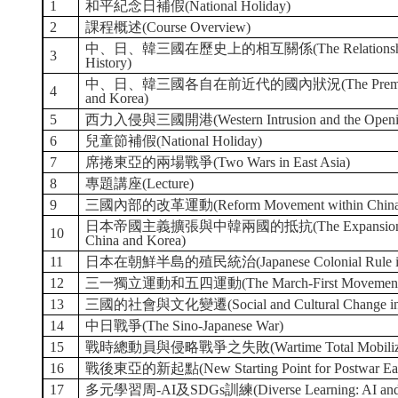
1
和平紀念日補假(National Holiday)
2
課程概述(Course Overview)
中、日、韓三國在歷史上的相互關係(The Relationship betwe
3
History)
中、日、韓三國各自在前近代的國內狀況(The Premodern Dome
4
and Korea)
5
西力入侵與三國開港(Western Intrusion and the Opening o
6
兒童節補假(National Holiday)
7
席捲東亞的兩場戰爭(Two Wars in East Asia)
8
專題講座(Lecture)
9
三國內部的改革運動(Reform Movement within China, J
日本帝國主義擴張與中韓兩國的抵抗(The Expansion of Japane
10
China and Korea)
11
日本在朝鮮半島的殖民統治(Japanese Colonial Rule in
12
三一獨立運動和五四運動(The March-First Movement an
13
三國的社會與文化變遷(Social and Cultural Change in Ch
14
中日戰爭(The Sino-Japanese War)
15
戰時總動員與侵略戰爭之失敗(Wartime Total Mobilization an
16
戰後東亞的新起點(New Starting Point for Postwar East
17
多元學習周-AI及SDGs訓練(Diverse Learning: AI and S