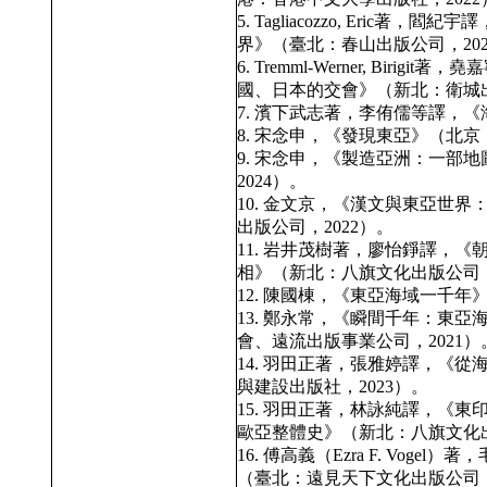
5. Tagliacozzo, Eri
界》（臺北：春山出版公司，202
6. Tremml-Werner, Bi
國、日本的交會》（新北：衛城出
7. 濱下武志著，李侑儒等譯，《
8. 宋念申，《發現東亞》（北京
9. 宋念申，《製造亞洲：一部
2024）。
10. 金文京，《漢文與東亞世
出版公司，2022）。
11. 岩井茂樹著，廖怡錚譯，
相》（新北：八旗文化出版公司，
12. 陳國棟，《東亞海域一千年
13. 鄭永常，《瞬間千年：東
會、遠流出版事業公司，2021）
14. 羽田正著，張雅婷譯，《從
與建設出版社，2023）。
15. 羽田正著，林詠純譯，《
歐亞整體史》（新北：八旗文化出
16. 傅高義（Ezra F. Vo
（臺北：遠見天下文化出版公司，