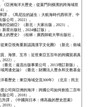
c著，閻紀宇譯，《亞洲海洋大歷史：從葉門到橫濱的跨海域世
4）。
rigit著，堯嘉寧譯，《馬尼拉的誕生：大航海時代西班牙、中
版公司，2022）。
海的亞細亞》（新北：大家出版，2023）。
：新星出版社，2024修訂版）。
地圖上的歷史》（桂林：廣西師範大學出版社，
界：從東亞視角重新認識漢字文化圈》（新北：衛城
《朝貢、海禁、互市：近世東亞五百年的跨國貿易真
2022）。
》（臺北：遠流出版事業公司，2013增訂新版）。
亞海域周邊史論》（臺北：財團法人曹永和文教基金
。
海洋看歷史：東亞海域交流300年》（北京：民主
東印度公司與亞洲的海洋：跨國公司如何創造二百年
版公司，2018）。
gel）著，毛升譯，《中國與日本：傅高義的歷史思索》
2019）。