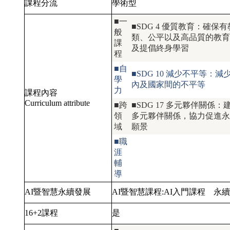
課程分流
學術型
■一
■SDG 4 優質教育：確保
般
類、公平以及高品質的教育
課
及提倡終身學習
程
■自
■SDG 10 減少不平等：減
學
內及國家間的不平等
力
課程內容
Curriculum attribute
■跨
■SDG 17 多元夥伴關係：
領
多元夥伴關係，協力促進永
域
願景
■職
涯
輔
導
AI暨智慧永續發展
AI暨智慧課程:
AI入門課程
永續
16+2課程
是