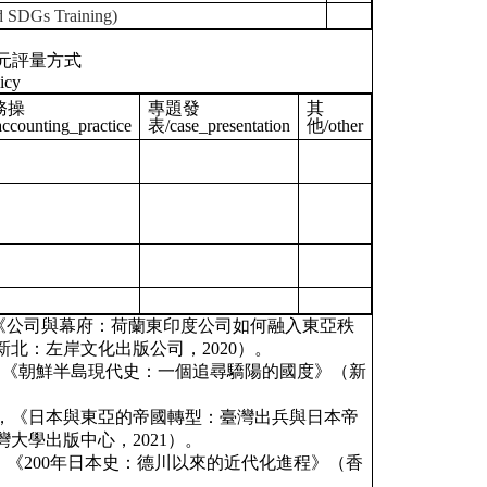
DGs Training)
元評量方式
icy
務操
專題發
其
ccounting_practice
表/case_presentation
他/other
陳信宏譯，《公司與幕府：荷蘭東印度公司如何融入東亞秩
北：左岸文化出版公司，2020）。
，黃中憲譯，《朝鮮半島現代史：一個追尋驕陽的國度》（新
。
t著，林欣宜譯，《日本與東亞的帝國轉型：臺灣出兵與日本帝
大學出版中心，2021）。
，李朝津譯，《200年日本史：德川以來的近代化進程》（香
）。