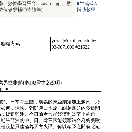
、數位學習平台、zuvio、ppt、數
■生成式AI
數位教學輔助軟體等)
輔助教學
ycyeh@mail.fgu.edu.tw
聯絡方式
03-9871000 #21622
業界或非營利組織需求之說明）
ption
朝鮮、日本等三國，廣義的東亞則須加上越南，乃
論如何，清國、朝鮮與日本原已糾葛難分的多邊關
譎，複雜難測。今日論者常從經濟利益至上的角
，期許亞洲的中、日、韓三國能領頭結合為媲美歐
這種設想只能淪為天方夜譚。何以歐亞之間有此絕