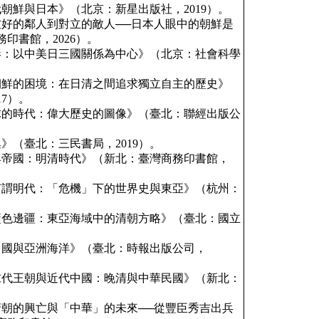
代朝鮮與日本》（北京：新星出版社，2019）。
從友好的鄰人到對立的敵人──日本人眼中的朝鮮是
印書館，2026）。
開港：以中美日三國關係為中心》（北京：社會科學
《朝鮮的困境：在日清之間追求獨立自主的歷史》
7）。
琉球的時代：偉大歷史的圖像》（臺北：聯經出版公
集》（臺北：三民書局，2019）。
海與帝國：明清時代》（新北：臺灣商務印書館，
《何謂明代：「危機」下的世界史與東亞》（杭州：
《藍色邊疆：東亞海域中的清朝方略》（臺北：國立
代中國與亞洲海洋》（臺北：時報出版公司，
《末代王朝與近代中國：晚清與中華民國》（新北：
《清朝的興亡與「中華」的未來──從豐臣秀吉出兵