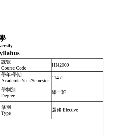
學
ersity
yllabus
課號
HI42000
Course Code
學年/學期
114
/
2
Academic Yeas/Semester
學制別
學士班
Degree
修別
選修 Elective
Type