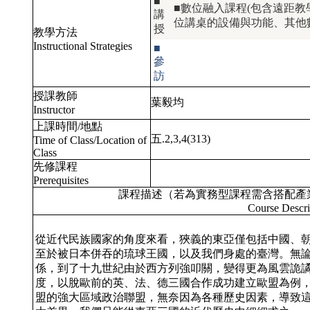
■
■數位融入課程(包含遠距教學
講
位講桌的設備與功能、其他
授
教學方法
Instructional Strategies
■
參
訪
授課教師
葉毅均
Instructor
上課時間/地點
五.2,3,4(313)
Time of Class/Location of
Class
先修課程
Prerequisites
課程描述（若為實務型課程需含搭配產
Course Descri
從近代民族國家的角度來看，狹義的東亞僅包括中國、
至於被日本併吞的琉球王國，以及我們身處的臺灣。無
係，到了十九世紀由於西方列強叩關，變得更為風雲詭
度，以脫歐前的英、法、德三國合作成功建立歐盟為例
盟的強大區域政治聯盟，無奈因為各種歷史因素，導致