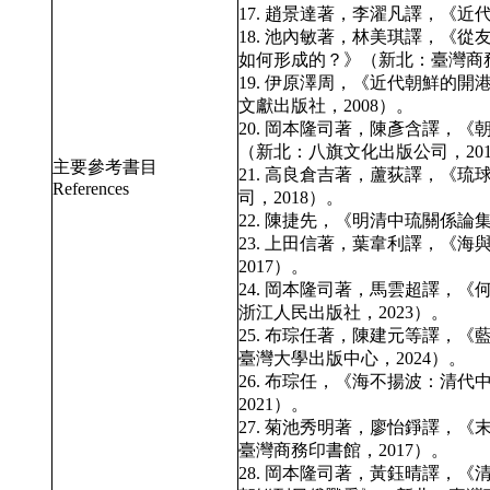
17. 趙景達著，李濯凡譯，《近
18. 池內敏著，林美琪譯，《
如何形成的？》（新北：臺灣商務
19. 伊原澤周，《近代朝鮮的
文獻出版社，2008）。
20. 岡本隆司著，陳彥含譯，
（新北：八旗文化出版公司，201
主要參考書目
21. 高良倉吉著，蘆荻譯，《
References
司，2018）。
22. 陳捷先，《明清中琉關係論
23. 上田信著，葉韋利譯，《
2017）。
24. 岡本隆司著，馬雲超譯，
浙江人民出版社，2023）。
25. 布琮任著，陳建元等譯，
臺灣大學出版中心，2024）。
26. 布琮任，《海不揚波：清
2021）。
27. 菊池秀明著，廖怡錚譯，
臺灣商務印書館，2017）。
28. 岡本隆司著，黃鈺晴譯，