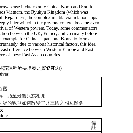
narrow sense includes only China, North and South
asses Vietnam, the Ryukyu Kingdom (which was
. Regardless, the complex multilateral relationships
eply intertwined in the pre-modern era, became even
arrival of Western powers. Today, some commentators,
peration between the UK, France, and Germany before
an example for China, Japan, and Korea to form a
unately, due to various historical factors, this idea
e vast difference between Western Europe and East
ry of these East Asian countries.
述該課程所要培養之實務能力)
tives
心觀
解，乃至最後兵戎相見
世紀的戰爭如何改變了此三國之相互關係
表
dule
備
註