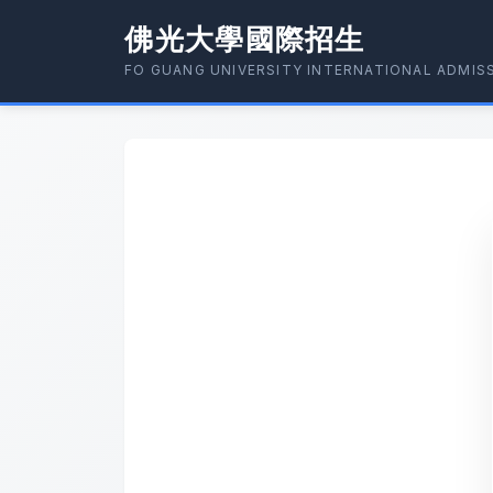
佛光大學國際招生
FO GUANG UNIVERSITY INTERNATIONAL ADMIS