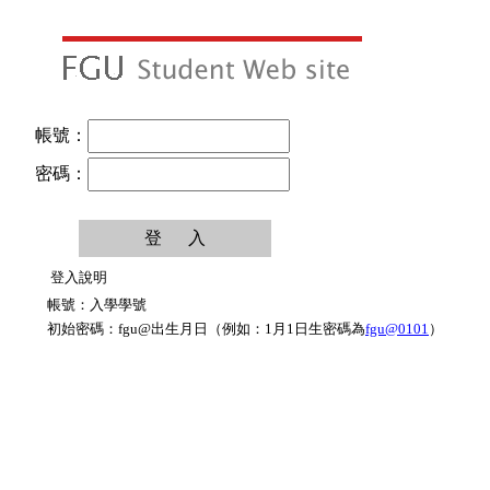
帳號：
密碼：
登入說明
帳號：入學學號
初始密碼：fgu@出生月日（例如：1月1日生密碼為
fgu@0101
）