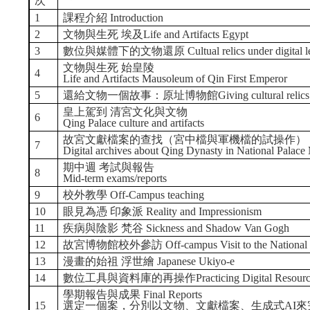
次
1
課程介紹 Introduction
2
文物與生死 埃及Life and Artifacts Egypt
3
數位與媒體下的文物還原 Cultual relics under digital l
文物與生死 始皇陵
4
Life and Artifacts Mausoleum of Qin First Emperor
5
還給文物一個故事：原址博物館Giving cultural relics a stor
皇上駕到 清宮文化與文物
6
Qing Palace culture and artifacts
故宮文獻檔案的查找（宮中檔與軍機檔的試操作）
7
Digital archives about Qing Dynasty in National Palac
期中週 考試與報告
8
Mid-term exams/reports
9
校外教學 Off-Campus teaching
10
眼見為憑 印象派 Reality and Impressionism
11
疾病與陰影 梵谷 Sickness and Shadow Van Gogh
12
故宮博物館校外參訪 Off-campus Visit to the National 
13
漫畫的始祖 浮世繪 Japanese Ukiyo-e
14
數位工具與資料庫的再操作Practicing Digital Resources 
學期報告與成果 Final Reports
15
選定一個案，分別以文物、文獻檔案、生成式AI來