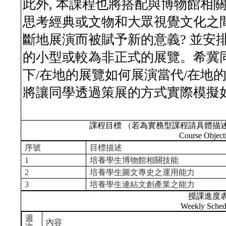
此外, 本課程也將搭配與博物館相關
思考經典或文物和大眾視覺文化之
斷地展演而被賦予新的意義? 並安
的小型或較為非正式的展覽。希冀
下/在地的展覽如何展演當代/在地
將讓同學透過策展的方式實際模擬
課程目標 （若為實務型課程請具體描
Course Object
序號
目標描述
1
培養學生博物館相關技能
2
培養學生圖文專史之運用能力
3
培養學生連結文創產業之能力
授課進度
Weekly Sched
週
內容