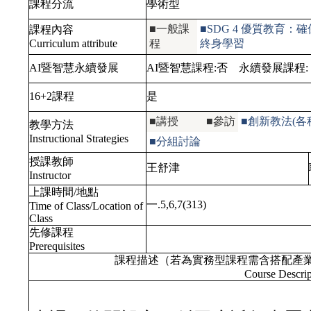
課程分流
學術型
■一般課
■SDG 4 優質教育
課程內容
Curriculum attribute
程
終身學習
AI暨智慧永續發展
AI暨智慧課程:
否
永續發展課程:
16+2課程
是
■講授
■參訪
■創新教法(
教學方法
Instructional Strategies
■分組討論
授課教師
王舒津
Instructor
上課時間/地點
一.5,6,7(313)
Time of Class/Location of
Class
先修課程
Prerequisites
課程描述（若為實務型課程需含搭配產
Course Descrip