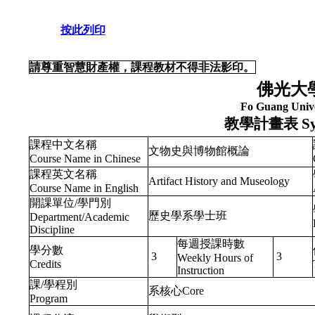
按此列印
請尊重智慧財產權，課程教材不得非法影印。
佛光大
Fo Guang Unive
教學計畫表
Sy
課程中文名稱
文物史與博物館概論
Course Name in Chinese
課程英文名稱
Artifact History and Museology
Course Name in English
開課單位/學門別
歷史學系學士班
Department/Academic
Discipline
每週授課時數
學分數
3
3
Weekly Hours of
Credits
Instruction
課/學程別
系核心Core
Program