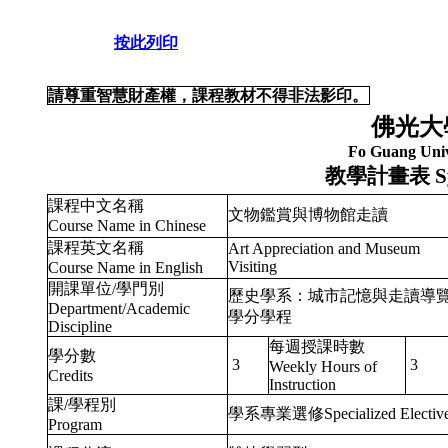
按此列印
請尊重智慧財產權，課程教材不得非法影印。
佛光大
Fo Guang Univ
教學計畫表
S
課程中文名稱
文物鑑賞與博物館走讀
Course Name in Chinese
課程英文名稱
Art Appreciation and Museum
Visiting
Course Name in English
開課單位/學門別
歷史學系：城市記憶與走讀導
Department/Academic
學分學程
Discipline
每週授課時數
學分數
3
3
Weekly Hours of
Credits
Instruction
課/學程別
學系專業選修Specialized Electiv
Program