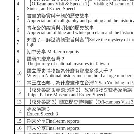
4
【Off-campus Visit & Speech 1】 Visiting Museum of Ins
Sinica, and Expert Speech
書畫的鑒賞與宋朝的歷史故事
5
Appreciation of calligraphy and painting and the histori
青花瓷的鑑賞與明朝的歷史故事
6
Appreciation of blue and white porcelain and the histori
知道了—解謎清朝聖旨與宮鬥Solve the mystery of the Qing Dy
7
fight
8
期中分享 Mid-term reports
國寶怎麼來台灣？
9
The journey of national treasures to Taiwan
國立歷史博物館為什麼有那麼多張大千？
10
Why can National history museum hold a large number 
11
常玉在巴黎，為什麼畫作在台灣？San Yu living in Paris but
【校外參訪＆專題演講 2】 故宮博物院暨專家演講【Off-campus
12
Taipei Palace Museum and Expert Speech
13
【校外參訪 3】國立歷史博物館【Off-campus Visit 3】 Visit
專家演講 3
14
Expert Speech 3
15
期末分享Final-term reports
16
期末分享Final-term reports