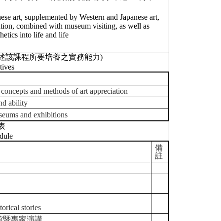
inese art, supplemented by Western and Japanese art,
ation, combined with museum visiting, as well as
etics into life and life
述該課程所要培養之實務能力)
tives
 and methods of art appreciation
 ability
s and exhibitions
表
dule
備
註
orical stories
館暨專家演講