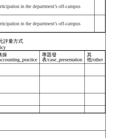
ticipation in the department’s off-campus
ticipation in the department’s off-campus
元評量方式
icy
務操
專題發
其
ccounting_practice
表/case_presentation
他/other