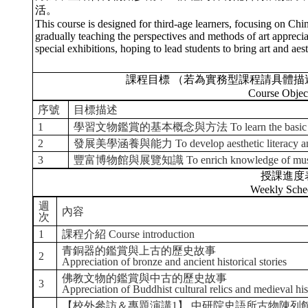
活。
This course is designed for third-age learners, focusing on Ch
gradually teaching the perspectives and methods of art appreci
special exhibitions, hoping to lead students to bring art and aesth
課程目標 （若為實務型課程請具體描
Course Objec
序號
目標描述
1
學習文物鑑賞的基本概念與方法 To learn the basic concepts
2
發展美學涵養與能力 To develop aesthetic literacy and
3
豐富博物館與展覽知識 To enrich knowledge of museum
授課進度
Weekly Sche
週
內容
次
1
課程介紹 Course introduction
青銅器的鑑賞與上古的歷史故事
2
Appreciation of bronze and ancient historical stories
佛教文物的鑑賞與中古的歷史故事
3
Appreciation of Buddhist cultural relics and medieval hist
【校外參訪＆專題演講1】 中研院史語所古物陳列