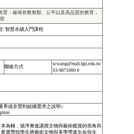
 優質教育：確保有教無類、公平以及高品質的教育，
習
程:
智慧永續入門課程
scwang@mail.fgu.edu.tw
聯絡方式
03-9871000 #
業界或非營利組織需求之說明）
ption
日本為輔，循序漸進講授文物與藝術鑑賞的視角與
，希冀帶領學生將藝術文物與美學帶進生命與生