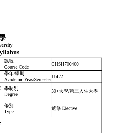
學
ersity
yllabus
課號
CHSH700400
Course Code
學年/學期
114
/
2
Academic Yeas/Semester
覽
學制別
30+大學/第三人生大學
Degree
修別
選修 Elective
Type
e