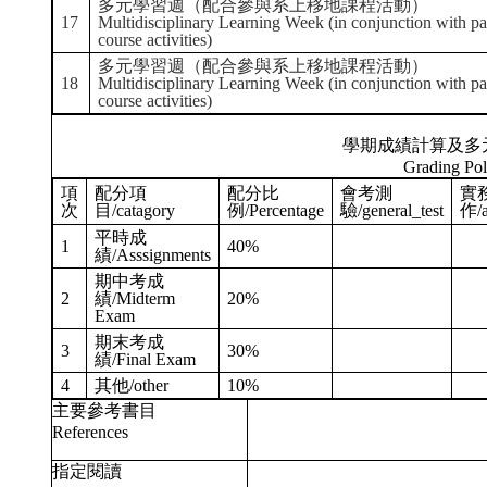
多元學習週（配合參與系上移地課程活動）
17
Multidisciplinary Learning Week (in conjunction with par
course activities)
多元學習週（配合參與系上移地課程活動）
18
Multidisciplinary Learning Week (in conjunction with par
course activities)
學期成績計算及多
Grading Pol
項
配分項
配分比
會考測
實
次
目/catagory
例/Percentage
驗/general_test
作/a
平時成
1
40%
績/Asssignments
期中考成
2
績/Midterm
20%
Exam
期末考成
3
30%
績/Final Exam
4
其他/other
10%
主要參考書目
References
指定閱讀