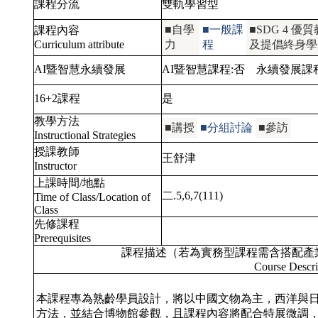
課程分流
雙軌學習型
■自學
■一般課
■SDG 4
課程內容
Curriculum attribute
力
程
及提倡終身學
AI暨智慧永續發展
AI暨智慧課程:
否
永續發展課
16+2課程
是
教學方法
■講授
■分組討論
■參訪
Instructional Strategies
授課教師
王舒津
Instructor
上課時間/地點
二.5,6,7(111)
Time of Class/Location of
Class
先修課程
Prerequisites
課程描述（若為實務型課程需含搭配產
Course Descri
本課程專為熟齡學員設計，將以中國文物為主，西洋與
方法，並結合博物館參觀，且課程內容將配合特展微調