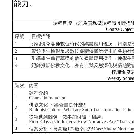
能力。
課程目標 （若為實務型課程請具體描
Course Object
序號
目標描述
1
介紹現今各種數位時代的媒體應用現況，特別是
2
帶領學生檢視反思數位媒體傳播所衍生的各類社
3
引導學生進行基礎的數位媒體應用操作，使學生
4
紀錄推展佛教文化，亦有自我反思深化與議題對
授課進度
Weekly Sched
週次
內容
課程介紹
1
Course introduction
佛教文化 ：經變畫是什麼?
2
Buddhist Culture: What are Sutra Transformation Paint
從經典到圖像：敘事如何被「翻譯」
3
From Classics to Images: How Narratives Are "Transla
4
個案分析：莫高窟172窟南北壁Case Study: North and Sout