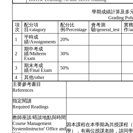
學期成績計算及多
Grading Poli
項
配分項
配分比
會考測
實
次
目/catagory
例/Percentage
驗/general_test
作/ac
平時成
1
20%
績/Asssignments
期中考成
2
績/Midterm
30%
Exam
期末考成
3
50%
績/Final Exam
4
其他/other
主要參考書目
References
指定閱讀
Required Readings
教師座談/晤談地點與時間
Course Management
因本課程在本學期為共授課程（
SystemInstructor' Office and
學），有兩位授課老師，請同學