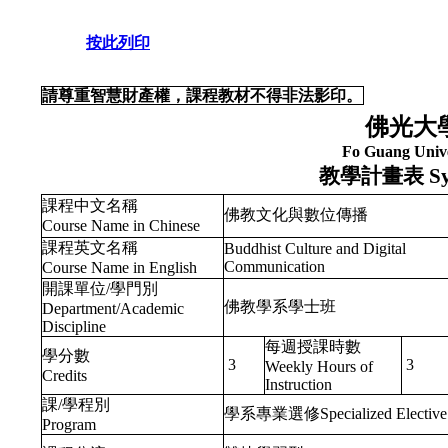
按此列印
請尊重智慧財產權，課程教材不得非法影印。
佛光大
Fo Guang Unive
教學計畫表
Sy
課程中文名稱
佛教文化與數位傳播
Course Name in Chinese
課程英文名稱
Buddhist Culture and Digital
Communication
Course Name in English
開課單位/學門別
佛教學系學士班
Department/Academic
Discipline
每週授課時數
學分數
3
3
Weekly Hours of
Credits
Instruction
課/學程別
學系專業選修Specialized Elective
Program