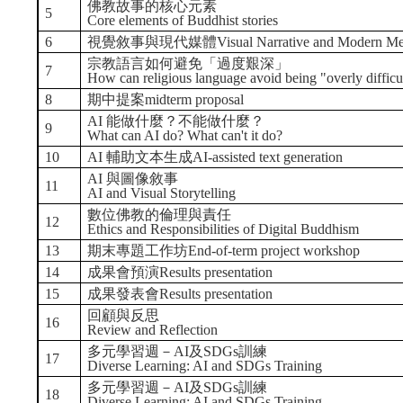
佛教故事的核心元素
5
Core elements of Buddhist stories
6
視覺敘事與現代媒體Visual Narrative and Modern Me
宗教語言如何避免「過度艱深」
7
How can religious language avoid being "overly difficu
8
期中提案midterm proposal
AI 能做什麼？不能做什麼？
9
What can AI do? What can't it do?
10
AI 輔助文本生成AI-assisted text generation
AI 與圖像敘事
11
AI and Visual Storytelling
數位佛教的倫理與責任
12
Ethics and Responsibilities of Digital Buddhism
13
期末專題工作坊End-of-term project workshop
14
成果會預演Results presentation
15
成果發表會Results presentation
回顧與反思
16
Review and Reflection
多元學習週－AI及SDGs訓練
17
Diverse Learning: AI and SDGs Training
多元學習週－AI及SDGs訓練
18
Diverse Learning: AI and SDGs Training