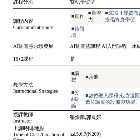
課程分流
雙軌學習型
■自學
■SDG 4 
■實作
力
提倡終身學習
課程內容
Curriculum attribute
■跨領
域
AI暨智慧永續發展
AI暨智慧課程:
AI入門課程
永續
16+2課程
是
■講
■其他
授
教學方法
Instructional Strategies
■分
■數位融入課程(包含遠距教
組討
數位講桌的設備與功能、
論
授課教師
張煜麟,郭鳳妍
Instructor
上課時間/地點
四.5,6,7(N209)
Time of Class/Location of