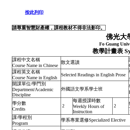
按此列印
請尊重智慧財產權，課程教材不得非法影印。
佛光大
Fo Guang Unive
教學計畫表
Sy
課程中文名稱
散文選讀
Course Name in Chinese
課程英文名稱
Selected Readings in English Prose
Course Name in English
開課單位/學門別
外國語文學系學士班
Department/Academic
Discipline
每週授課時數
學分數
2
2
Weekly Hours of
Credits
Instruction
課/學程別
學系專業選修Specialized Elective
Program