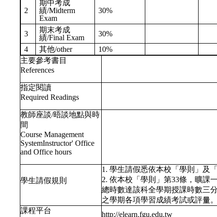
期中考成
2
績/Midterm
30%
Exam
期末考成
3
30%
績/Final Exam
4
其他/other
10%
主要參考書目
References
指定閱讀
Required Readings
教師座談/晤談地點與時
間
Course Management
SystemInstructor' Office
and Office hours
1. 學生請假悉依本校「學則」
2. 依本校「學則」第33條，曠
學生請假規則
總時數達該科全學期授課時數三
之學期各項學習成績考試或評量
課程平台
http://elearn.fgu.edu.tw