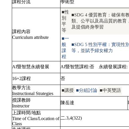
課程分流
學術型
■性
■SDG 4 優質教育：確保有
別
類、公平以及高品質的教育
平
及提倡終身學習
等
課程內容
Curriculum attribute
■一
般
■SDG 5 性別平權：實現性
課
等，並賦予婦女權力
程
AI暨智慧永續發展
AI暨智慧課程:
否
永續發展課程:
16+2課程
否
教學方法
■講授
■分組討論
■中英雙語
Instructional Strategies
授課教師
陳岳達
Instructor
上課時間/地點
二.3,4(322)
Time of Class/Location of
Class