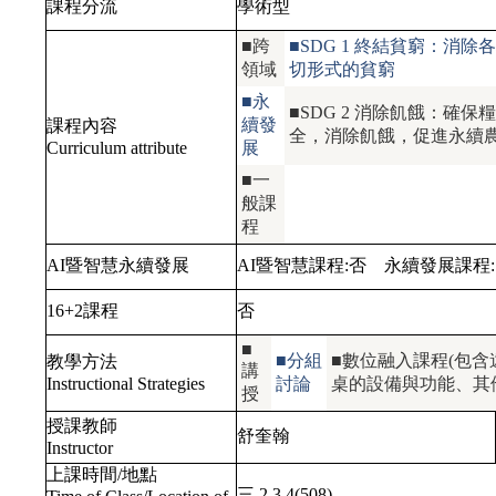
課程分流
學術型
■跨
■SDG 1 終結貧窮：消除
領域
切形式的貧窮
■永
■SDG 2 消除飢餓：確保
續發
課程內容
全，消除飢餓，促進永續
Curriculum attribute
展
■一
般課
程
AI暨智慧永續發展
AI暨智慧課程:
否
永續發展課程
16+2課程
否
■
■分組
■數位融入課程(包含遠
教學方法
講
Instructional Strategies
討論
桌的設備與功能、其
授
授課教師
舒奎翰
Instructor
上課時間/地點
三.2,3,4(508)