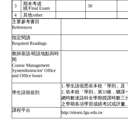
期末考成
3
30
績/Final Exam
4
其他/other
主要參考書目
References
指定閱讀
Required Readings
教師座談/晤談地點與時
間
Course Management
SystemInstructor' Office
and Office hours
1. 學生請假悉依本校「學則」
2. 依本校「學則」第33條，
學生請假規則
總時數達該科全學期授課時數三
之學期各項學習成績考試或評量
課程平台
http://elearn.fgu.edu.tw