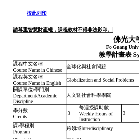
按此列印
請尊重智慧財產權，課程教材不得非法影印。
佛光大
Fo Guang Unive
教學計畫表
Sy
課程中文名稱
全球化與社會問題
Course Name in Chinese
課程英文名稱
Globalization and Social Problems
Course Name in English
開課單位/學門別
人文暨社會科學學院
Department/Academic
Discipline
每週授課時數
學分數
3
3
Weekly Hours of
Credits
Instruction
課/學程別
跨領域Interdisciplinary
Program