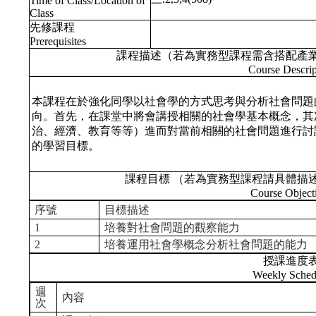
Time of Class/Location of
Class
先修課程
Prerequisites
課程描述（若為實務型課程需含搭配產
Course Descrip
本課程在於強化同學以社會學的方式思考與分析社會問題
向。首先，在課堂中將會講授相關的社會學基本概念，其
治、經濟、教育等等）進而對當前相關的社會問題進行討
的學習目標。
課程目標 （若為實務型課程請具體描
Course Object
序號
目標描述
1
培養對社會問題的觀察能力
2
培養運用社會學概念分析社會問題的能力
授課進度
Weekly Sched
週
內容
次