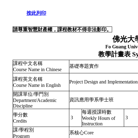
按此列印
請尊重智慧財產權，課程教材不得非法影印。
佛光大
Fo Guang Unive
教學計畫表
Sy
課程中文名稱
基礎專題實作
Course Name in Chinese
課程英文名稱
Project Design and Implementation
Course Name in English
開課單位/學門別
資訊應用學系學士班
Department/Academic
Discipline
每週授課時數
學分數
3
3
Weekly Hours of
Credits
Instruction
課/學程別
系核心Core
Program