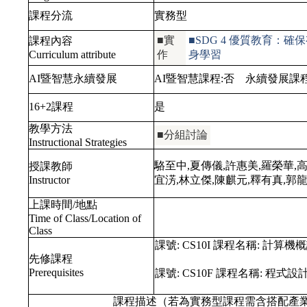
課程分流
實務型
■實
■SDG 4 優質教育
課程內容
Curriculum attribute
作
身學習
AI暨智慧永續發展
AI暨智慧課程:
否
永續發展課程
16+2課程
是
教學方法
■分組討論
Instructional Strategies
駱至中,夏傳儀,許惠美,羅榮華,
授課教師
Instructor
宜淓,林立傑,陳麒元,釋有真,郭
上課時間/地點
Time of Class/Location of
Class
課號:
CS10I
課程名稱:
計算機概
先修課程
Prerequisites
課號:
CS10F
課程名稱:
程式設
課程描述（若為實務型課程需含搭配產