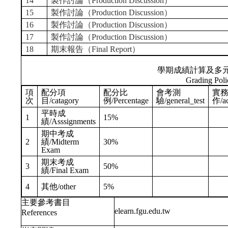
14
製作討論（Production Discussion）
15
製作討論（Production Discussion）
16
製作討論（Production Discussion）
17
製作討論（Production Discussion）
18
期末報告（Final Report）
學期成績計算及多
Grading Poli
項
配分項
配分比
會考測
實
次
目/catagory
例/Percentage
驗/general_test
作/ac
平時成
1
15%
績/Asssignments
期中考成
2
績/Midterm
30%
Exam
期末考成
3
50%
績/Final Exam
4
其他/other
5%
主要參考書目
elearn.fgu.edu.tw
References