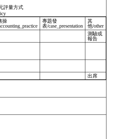
元評量方式
icy
務操
專題發
其
ccounting_practice
表/case_presentation
他/other
測驗或
報告
出席