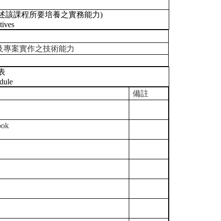
述該課程所要培養之實務能力)
tives
及專案實作之技術能力
表
dule
備註
ook