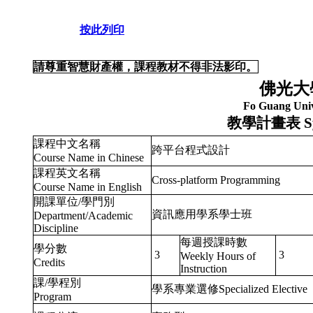
按此列印
請尊重智慧財產權，課程教材不得非法影印。
佛光大
Fo Guang Univ
教學計畫表
S
課程中文名稱
跨平台程式設計
Course Name in Chinese
課程英文名稱
Cross-platform Programming
Course Name in English
開課單位/學門別
資訊應用學系學士班
Department/Academic
Discipline
每週授課時數
學分數
3
3
Weekly Hours of
Credits
Instruction
課/學程別
學系專業選修Specialized Elective
Program