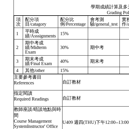
學期成績計算及多
Grading Pol
項
配分項
配分比
會考測
實
次
目/catagory
例/Percentage
驗/general_test
作/a
平時成
1
15%
績/Asssignments
期中考成
2
績/Midterm
30%
期中考
Exam
期末考成
3
40%
期末考
績/Final Exam
4
其他/other
15%
主要參考書目
自訂教材
References
指定閱讀
自訂教材
Required Readings
教師座談/晤談地點與時
間
Course Management
U409 週四(THU)下午12:00--13:00
SystemInstructor' Office