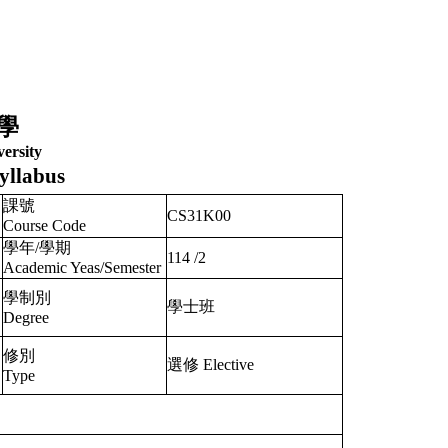
學
ersity
yllabus
課號
CS31K00
Course Code
學年/學期
114
/
2
Academic Yeas/Semester
學制別
學士班
Degree
修別
選修 Elective
Type