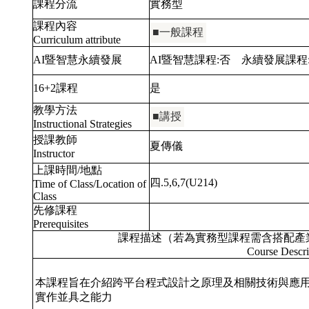
課程分流
實務型
課程內容
■一般課程
Curriculum attribute
AI暨智慧永續發展
AI暨智慧課程:
否
永續發展課程
16+2課程
是
教學方法
■講授
Instructional Strategies
授課教師
夏傳儀
Instructor
上課時間/地點
四.5,6,7(U214)
Time of Class/Location of
Class
先修課程
Prerequisites
課程描述（若為實務型課程需含搭配產
Course Descri
本課程旨在介紹跨平台程式設計之原理及相關技術與應
實作並具之能力