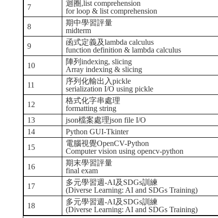
迴圈,list comprehension
7
for loop & list comprehension
期中學習評量
8
midterm
函式定義及lambda calculus
9
function definition & lambda calculus
陣列indexing, slicing
10
Array indexing & slicing
序列化輸出入pickle
11
serialization I/O using pickle
格式化字串處理
12
formatting string
13
json檔案處理json file I/O
14
Python GUI-Tkinter
電腦視覺OpenCV-Python
15
Computer vision using opencv-python
期末學習評量
16
final exam
多元學習週-AI及SDGs訓練
17
(Diverse Learning: AI and SDGs Training)
多元學習週-AI及SDGs訓練
18
(Diverse Learning: AI and SDGs Training)