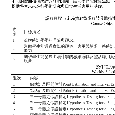
不同的層面檢視統計的相關知識，讓同學們能從更生動、
提供學生未來進行學術研究與日常生活應用的基礎。
課程目標 （若為實務型課程請具體描
Course Object
序
目標描述
號
1
瞭解統計學學的理論與觀念。
幫助學生能透過實際的觀察、應用與驗證，將統計
2
能力。
期許學生能發展出統計學的思維邏輯及靈活應用其
3
現象。
授課進度
Weekly Sched
週次
內容
1
點估計及區間估計Point Estimation and Interval Est
2
點估計及區間估計Point Estimation and Interval Est
3
單一母體之假設檢定Hypothesis Testing for a Single
4
單一母體之假設檢定Hypothesis Testing for a Single
5
單一母體之假設檢定Hypothesis Testing for a Single