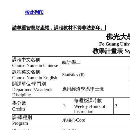
按此列印
請尊重智慧財產權，課程教材不得非法影印。
佛光大
Fo Guang Unive
教學計畫表
Sy
課程中文名稱
統計學二
Course Name in Chinese
課程英文名稱
Statistics (Ⅱ)
Course Name in English
開課單位/學門別
應用經濟學系學士班
Department/Academic
Discipline
每週授課時數
學分數
3
3
Weekly Hours of
Credits
Instruction
課/學程別
系核心Core
Program