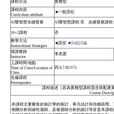
課程分流
實務型
課程內容
■一般課程
Curriculum attribute
AI暨智慧永續發展
AI暨智慧課程:
否
永續發展課程
16+2課程
否
教學方法
■講授
■分組討論
Instructional Strategies
授課教師
李杰憲
Instructor
上課時間/地點
四.6,7,8(317)
Time of Class/Location of
Class
先修課程
Prerequisites
課程描述（若為實務型課程需含搭配產
Course Descrip
本課程主要聚焦於統計學的探討，舉凡估計與信賴區間、
相關分析與線性迴歸、及複迴歸分析的探討等皆是本課程