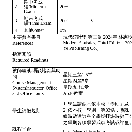
期中考成
2
績/Midterm
20%
Exam
期末考成
3
20%
V
績/Final Exam
4
其他/other
0%
現代統計學 第三版 2024年 林惠玲
主要參考書目
Modern Statistics, Third Edition, 2
References
Ye Publishing Co.)
指定閱讀
Required Readings
教師座談/晤談地點與時
星期三第1,5堂
間
星期四第5堂
Course Management
星期五地1堂
SystemInstructor' Office
and Office hours
A530教室
1. 學生請假悉依本校「學則」
2. 依本校「學則」第33條，
學生請假規則
總時數達該科全學期授課時數三
之學期各項學習成績考試或評量
課程平台
http://elearn.fgu.edu.tw