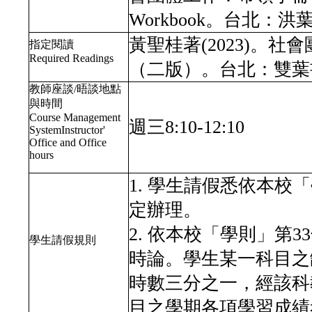
Workbook。台北：
黃聖桂著(2023)。
指定閱讀
Required Readings
（二版）。台北：雙葉
教師座談/晤談地點
與時間
Course Management
週三8:10-12:10
SystemInstructor'
Office and Office
hours
1. 學生請假悉依本
定辦理。
2. 依本校「學則」第
學生請假規則
時論。學生某一科目之
時數三分之一，經該科
目之學期各項學習成績