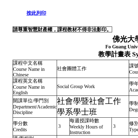
按此列印
請尊重智慧財產權，課程教材不得非法影印。
佛光大
Fo Guang Unive
教學計畫表
Sy
課程中文名稱
課
社會團體工作
Course Name in
Cou
Chinese
課程英文名稱
學年
Social Group Work
Course Name in
Acad
English
社會學暨社會工作
開課單位/學門別
學
Department/Academic
Deg
學系學士班
Discipline
每週授課時數
學分數
修
3
3
Weekly Hours of
Credits
Typ
Instruction