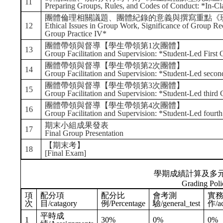
11
Preparing Groups, Rules, and Codes of Conduct: *In-Cla
團體倫理相關議題、團體紀錄的意義與撰寫重點《
12
Ethical Issues in Group Work, Significance of Group Rec
Group Practice IV*
團體帶領與督導【學生帶領第1次團體】
13
Group Facilitation and Supervision: *Student-Led First
團體帶領與督導【學生帶領第2次團體】
14
Group Facilitation and Supervision: *Student-Led seco
團體帶領與督導【學生帶領第3次團體】
15
Group Facilitation and Supervision: *Student-Led third
團體帶領與督導【學生帶領第4次團體】
16
Group Facilitation and Supervision: *Student-Led fourt
期末小組成果發表
17
Final Group Presentation
【期末考】
18
[Final Exam]
學期成績計算及多
Grading Poli
項
配分項
配分比
會考測
實
次
目/catagory
例/Percentage
驗/general_test
作/ac
平時成
1
30%
0%
0%