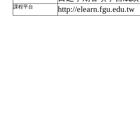
課程平台
http://elearn.fgu.edu.tw