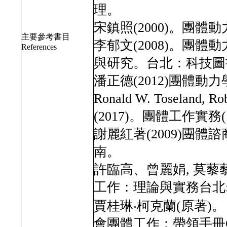
理。
宋鎮照(2000)。團
主要參考書目
李郁文(2008)。團
References
與研究。台北：科技圖
潘正德(2012)團體動
Ronald W. Toseland, 
(2017)。團體工作實
謝麗紅著(2009)團
南。
許臨高、曾麗娟, 莫藜藜,
工作：理論與實務台北:
賈桂琳‧柯克蘭(原著)。 劉
會團體工作：帶領手冊Groups