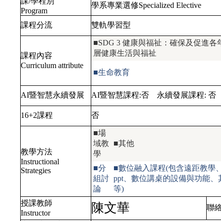
課/學程別
學系專業選修Specialized Elective
Program
課程分流
雙軌學習型
■SDG 3 健康與福祉：確保及促進各
層健康生活與福祉
課程內容
Curriculum attribute
■生命教育
AI暨智慧永續發展
AI暨智慧課程:
否
永續發展課程:
否
16+2課程
否
■場
域教
■其他
教學方法
學
Instructional
■分
■數位融入課程(包含遠距教學、
Strategies
組討
ppt、數位講桌的設備與功能
論
等)
授課教師
陳文華
聯
Instructor