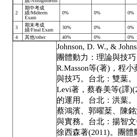
績/Asssignments
期中考成
2
績/Midterm
0%
0%
0%
Exam
期末考成
3
30%
0%
0%
績/Final Exam
4
其他/other
40%
0%
0%
Johnson, D. W., & Jo
團體動力：理論與技巧
R.Masson等(著)，程
與技巧。台北：雙葉。
Levi著，蔡春美等(譯)
的運用。台北：洪葉。
蔡鴻濱、郭曜棻、陳銘源
與實務。台北：揚智文
徐西森著(2011)。