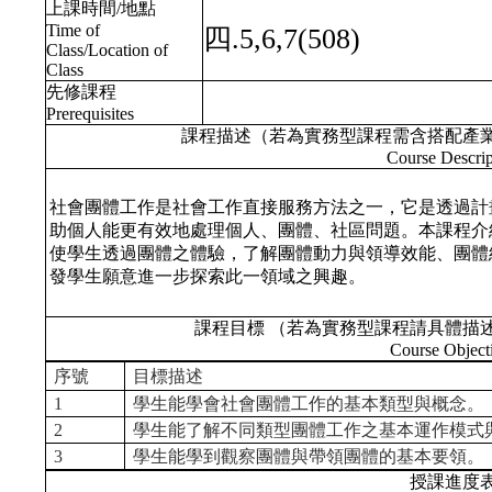
上課時間/地點
Time of
四.5,6,7(508)
Class/Location of
Class
先修課程
Prerequisites
課程描述（若為實務型課程需含搭配產
Course Descrip
社會團體工作是社會工作直接服務方法之一，它是透過計
助個人能更有效地處理個人、團體、社區問題。本課程介
使學生透過團體之體驗，了解團體動力與領導效能、團體
發學生願意進一步探索此一領域之興趣。
課程目標 （若為實務型課程請具體描
Course Object
序號
目標描述
1
學生能學會社會團體工作的基本類型與概念。
2
學生能了解不同類型團體工作之基本運作模式
3
學生能學到觀察團體與帶領團體的基本要領。
授課進度