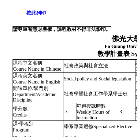
按此列印
請尊重智慧財產權，課程教材不得非法影印。
佛光大
Fo Guang Unive
教學計畫表
Sy
課程中文名稱
社會政策與社會立法
Course Name in Chinese
課程英文名稱
Social policy and Social legislation
Course Name in English
開課單位/學門別
社會學暨社會工作學系學士班
Department/Academic
Discipline
每週授課時數
學分數
3
3
Weekly Hours of
Credits
Instruction
課/學程別
學系專業選修Specialized Elective
Program