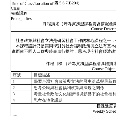
四.5,6,7(B204)
Time of Class/Location of
Class
先修課程
Prerequisites
課程描述（若為實務型課程需含搭配產
Course Descrip
社會政策與社會立法是研習社會工作的核心課程之一，
本課程設計乃是讓同學對於社會福利政策與立法有基本
進而依不同人口群與時事進行探討，思考現今社會經濟政
課程目標 （若為實務型課程請具體描
Course Object
序號
目標描述
1
學習台灣社會政策與立法的歷史沿革與最新
2
思考公民與社會福利政策與法規之關係
3
考量社會政治文化經濟環境影響下的社會福
4
思考在地化議題
授課進度
Weekly Sched