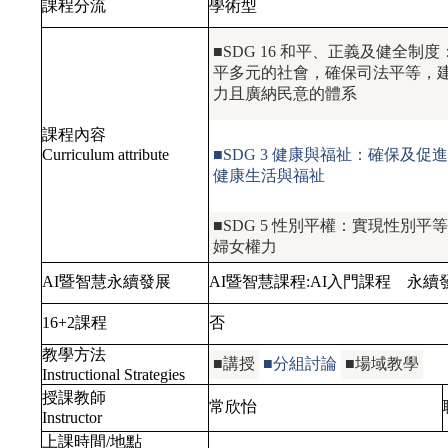
課程分流
學術型
■SDG 16 和平、正義及健全制
平多元的社會，確保司法平等，
力且廣納民意的體系
課程內容
Curriculum attribute
■SDG 3 健康與福祉：確保及促
健康生活與福祉
■SDG 5 性別平權：實現性別平
婦女權力
AI暨智慧永續發展
AI暨智慧課程:
AI入門課程
永續發
16+2課程
否
教學方法
■講授
■分組討論
■場域教學
Instructional Strategies
授課教師
常欣怡
Instructor
上課時間/地點