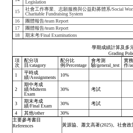
Legislation
社會工作專業、志願服務與公益勸募體系/Social Work Professi
15
Charitable Fundraising System
16
團體報告/team Report
17
團體報告/team Report
18
期末考/Final Examinations
學期成績計算及多
Grading Poli
項
配分項
配分比
會考測
實
次
目/catagory
例/Percentage
驗/general_test
作/ac
平時成
1
10%
績/Asssignments
期中考成
2
績/Midterm
30%
考試
Exam
期末考成
3
30%
考試
績/Final Exam
4
其他/other
30%
主要參考書目
黃源協、蕭文高著(2025)。社會
References