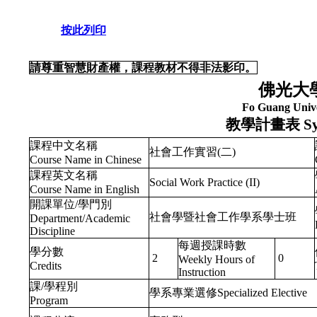
按此列印
請尊重智慧財產權，課程教材不得非法影印。
佛光大
Fo Guang Unive
教學計畫表
Sy
課程中文名稱
社會工作實習(二)
Course Name in Chinese
課程英文名稱
Social Work Practice (II)
Course Name in English
開課單位/學門別
社會學暨社會工作學系學士班
Department/Academic
Discipline
每週授課時數
學分數
2
0
Weekly Hours of
Credits
Instruction
課/學程別
學系專業選修Specialized Elective
Program