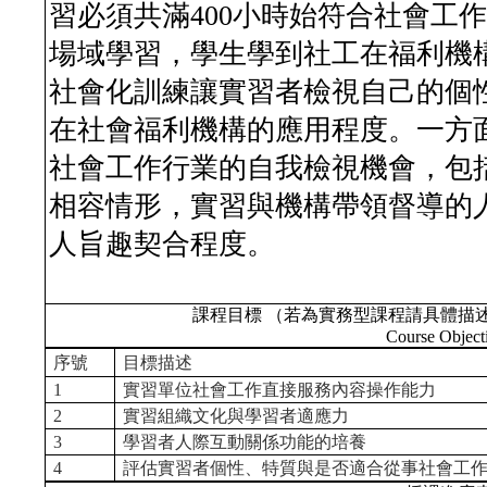
習必須共滿400小時始符合社會工
場域學習，學生學到社工在福利機
社會化訓練讓實習者檢視自己的個
在社會福利機構的應用程度。一方
社會工作行業的自我檢視機會，包
相容情形，實習與機構帶領督導的
人旨趣契合程度。
課程目標 （若為實務型課程請具體描
Course Object
序號
目標描述
1
實習單位社會工作直接服務內容操作能力
2
實習組織文化與學習者適應力
3
學習者人際互動關係功能的培養
4
評估實習者個性、特質與是否適合從事社會工