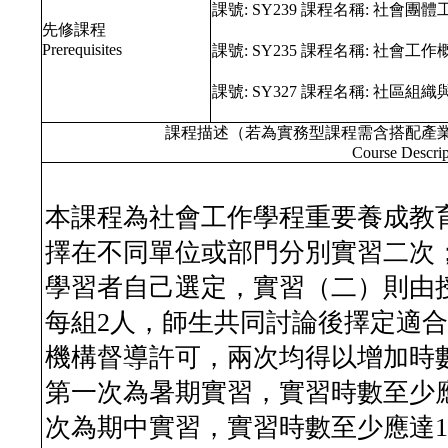
課號:
SY239
課程名稱:
社會團體
先修課程
Prerequisites
課號:
SY235
課程名稱:
社會工作
課號:
SY327
課程名稱:
社區組織
課程描述（若為實務型課程需含搭配產
Course Descrip
本課程為社會工作學程重要養成教
擇在不同單位或部門分別實習二次
學習者自己選定，實習（二）則由
每組2人，師生共同討論後擇定適
機構督導許可，兩次均得以增加時
第一次為暑期實習，實習時數至少應
次為期中實習，實習時數至少應達1