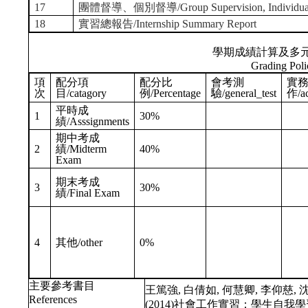
17
團體督導、個別督導/Group Supervision, Individual 
18
實習總報告/Internship Summary Report
學期成績計算及多
Grading Poli
項
配分項
配分比
會考測
實
次
目/catagory
例/Percentage
驗/general_test
作/ac
平時成
1
30%
績/Asssignments
期中考成
2
績/Midterm
40%
Exam
期末考成
3
30%
績/Final Exam
4
其他/other
0%
主要參考書目
王篤強, 白倩如, 何慧卿, 李仰慈, 
References
(2014)社會工作實習：學生自