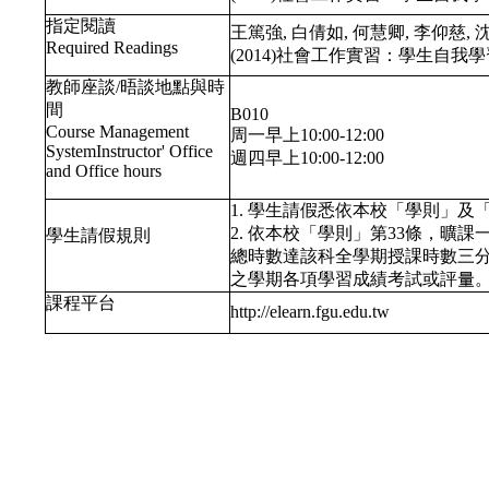
指定閱讀
王篤強, 白倩如, 何慧卿, 李仰慈, 
Required Readings
(2014)社會工作實習：學生自
教師座談/晤談地點與時
間
B010
Course Management
周一早上10:00-12:00
SystemInstructor' Office
週四早上10:00-12:00
and Office hours
1. 學生請假悉依本校「學則」
2. 依本校「學則」第33條，曠
學生請假規則
總時數達該科全學期授課時數三
之學期各項學習成績考試或評量
課程平台
http://elearn.fgu.edu.tw