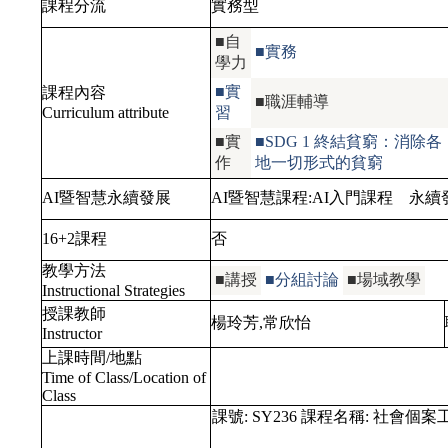
課程分流
實務型
■自
■實務
學力
■實
課程內容
■職涯輔導
Curriculum attribute
習
■實
■SDG 1 終結貧窮：消除各
作
地一切形式的貧窮
AI暨智慧永續發展
AI暨智慧課程:
AI入門課程
永續發
16+2課程
否
教學方法
■講授
■分組討論
■場域教學
Instructional Strategies
授課教師
楊玲芳,常欣怡
Instructor
上課時間/地點
Time of Class/Location of
Class
課號:
SY236
課程名稱:
社會個案