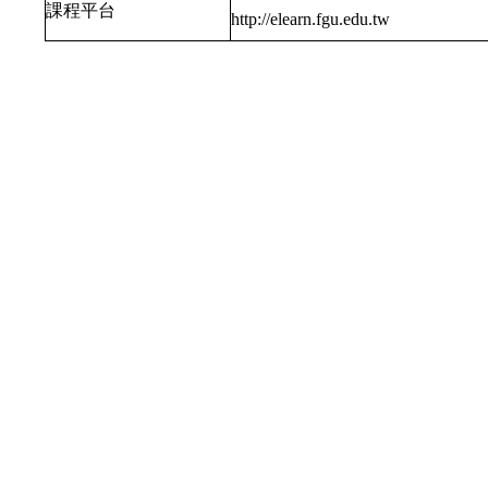
課程平台
http://elearn.fgu.edu.tw