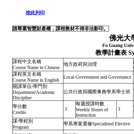
按此列印
請尊重智慧財產權，課程教材不得非法影印。
佛光大
Fo Guang Unive
教學計畫表
Sy
課程中文名稱
地方政府與治理
Course Name in Chinese
課程英文名稱
Local Government and Governance
Course Name in English
開課單位/學門別
公共行政與國際事務學系學士班
Department/Academic
Discipline
每週授課時數
學分數
3
3
Weekly Hours of
Credits
Instruction
課/學程別
學系專業選修Specialized Elective
Program