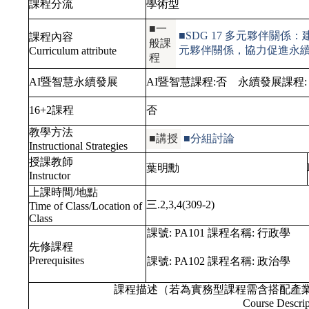
課程分流
學術型
■一
■SDG 17 多元夥伴關係
課程內容
般課
元夥伴關係，協力促進永
Curriculum attribute
程
AI暨智慧永續發展
AI暨智慧課程:
否
永續發展課程
16+2課程
否
教學方法
■講授
■分組討論
Instructional Strategies
授課教師
葉明勳
Instructor
上課時間/地點
三.2,3,4(309-2)
Time of Class/Location of
Class
課號:
PA101
課程名稱:
行政學
先修課程
Prerequisites
課號:
PA102
課程名稱:
政治學
課程描述（若為實務型課程需含搭配產
Course Descrip