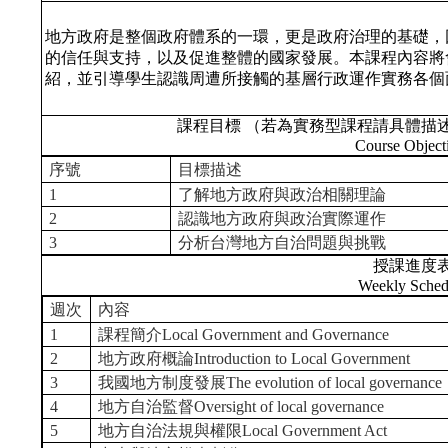
地方政府是整個政府體系的一環，更是政府治理的基礎，
的信任與支持，以及促進整體的國家發展。本課程內容將
紹，並引導學生認識周遭所接觸的基層行政運作實務各個
課程目標 （若為實務型課程請具體描
Course Object
序號
目標描述
1
了解地方政府與政治相關理論
2
認識地方政府與政治實際運作
3
分析台灣地方自治問題與挑戰
授課進度
Weekly Sched
週次
內容
1
課程簡介Local Government and Governance
2
地方政府概論Introduction to Local Government
3
我國地方制度發展The evolution of local governance
4
地方自治監督Oversight of local governance
5
地方自治法規與權限Local Government Act