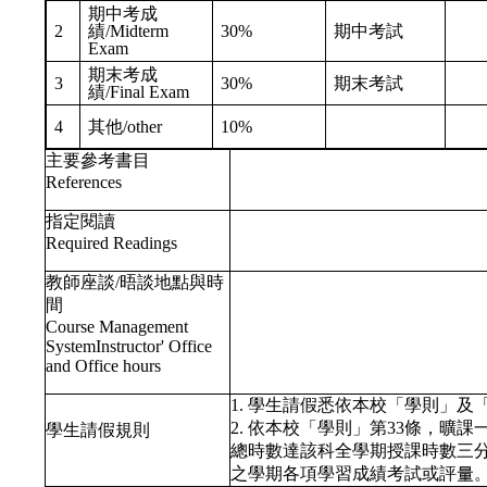
期中考成
2
績/Midterm
30%
期中考試
Exam
期末考成
3
30%
期末考試
績/Final Exam
4
其他/other
10%
主要參考書目
References
指定閱讀
Required Readings
教師座談/晤談地點與時
間
Course Management
SystemInstructor' Office
and Office hours
1. 學生請假悉依本校「學則」
2. 依本校「學則」第33條，曠
學生請假規則
總時數達該科全學期授課時數三
之學期各項學習成績考試或評量