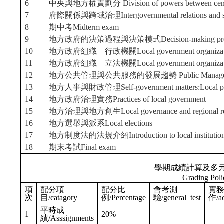
6
中央與地方權責劃分 Division of powers between central
7
府際關係與跨域治理Intergovernmental relations and self
8
期中考Midterm exam
9
地方政府的決策過程與決策模式Decision-making processes 
10
地方政府組織—行政機關Local government organizations 
11
地方政府組織—立法機關Local government organizations -
12
地方公共管理與公共服務的發展趨勢 Public Manage
13
地方人事與財政管理Self-government matters:Local perso
14
地方政府治理實務Practices of local government
15
地方治理與地方創生Local governance and regional revi
16
地方選舉與派系Local elections
17
地方制度法的法規介紹Introduction to local institutiona
18
期末考試Final exam
學期成績計算及多
Grading Poli
項
配分項
配分比
會考測
實
次
目/catagory
例/Percentage
驗/general_test
作/ac
平時成
1
20%
績/Asssignments