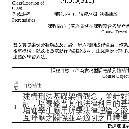
一.4,5,6(311)
Class/Location of
Class
先修課程
課號:
PA103
課程名稱:
法學緒論
Prerequisites
課程描述（若為實務型課程需含搭配產
Course Descrip
擬以實際案例分析解說及討論，帶入相關法律理論，作為
相關機構，以及播放電影作為討論素材、法庭劇扮演等多
適當的學習方法。
課程目標 （若為實務型課程請具體描
Course Object
序
目標描述
號
建構刑法基礎架構觀念，並針對
討，培養修習其他法律科目的基
1
增進學生應用所學法律理論之能
互呼應之關係並為適切之具體運
授課進度