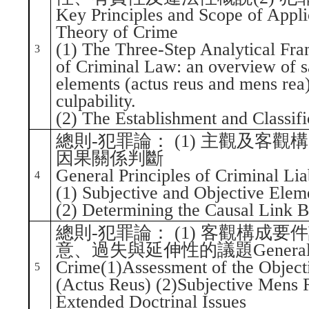
Key Principles and Scope of Appli
Theory of Crime
(1) The Three-Step Analytical Fra
3
of Criminal Law: an overview of sa
elements (actus reus and mens rea
culpability.
(2) The Establishment and Classifi
總則-犯罪論： (1) 主觀及客觀
因果關係判斷
General Principles of Criminal Liab
4
(1) Subjective and Objective Elem
(2) Determining the Causal Link 
總則-犯罪論： (1) 客觀構成要
意、過失與延伸性的議題General Part
Crime(1)Assessment of the Object
5
(Actus Reus) (2)Subjective Mens R
Extended Doctrinal Issues