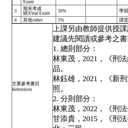
Exam
期末考成
3
50%
學
績/Final Exam
4
其他/other
5%
課
上課另由教師提供授課
建議先閱讀或參考之書
1. 總則部分：
林東茂，2021，《刑
品。
林鈺雄，2021，《
主要參考書目
照。
References
2. 分則部分：
林東茂，2022，《刑
甘添貴，2015，《刑法