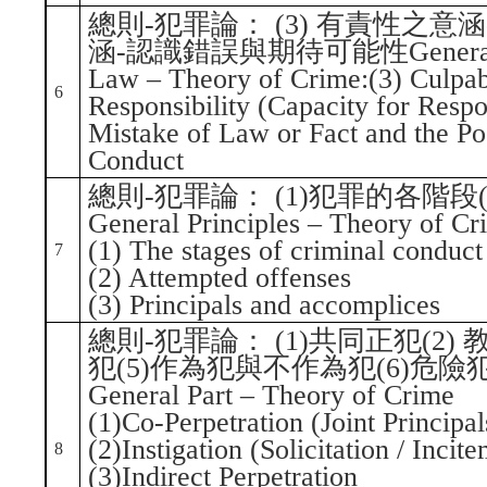
總則-犯罪論： (3) 有責性之意
涵-認識錯誤與期待可能性General Prin
Law – Theory of Crime:(3) Culpabi
6
Responsibility (Capacity for Respon
Mistake of Law or Fact and the Po
Conduct
總則-犯罪論： (1)犯罪的各階段(
General Principles – Theory of Cr
(1) The stages of criminal conduct
7
(2) Attempted offenses
(3) Principals and accomplices
總則-犯罪論： (1)共同正犯(2) 
犯(5)作為犯與不作為犯(6)危險
General Part – Theory of Crime
(1)Co-Perpetration (Joint Principal
(2)Instigation (Solicitation / Incit
8
(3)Indirect Perpetration