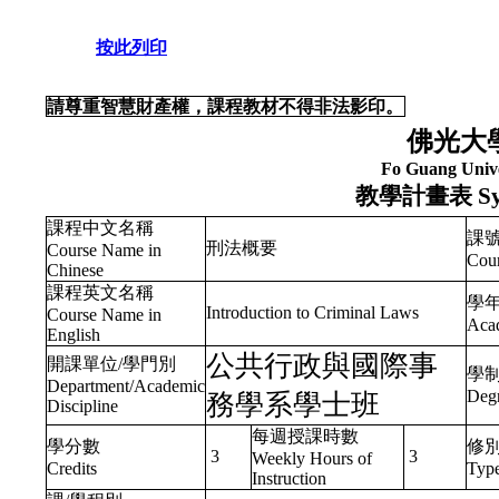
按此列印
請尊重智慧財產權，課程教材不得非法影印。
佛光大
Fo Guang Unive
教學計畫表
Sy
課程中文名稱
課
刑法概要
Course Name in
Cou
Chinese
課程英文名稱
學年
Introduction to Criminal Laws
Course Name in
Acad
English
公共行政與國際事
開課單位/學門別
學
Department/Academic
Deg
務學系學士班
Discipline
每週授課時數
學分數
修
3
3
Weekly Hours of
Credits
Typ
Instruction