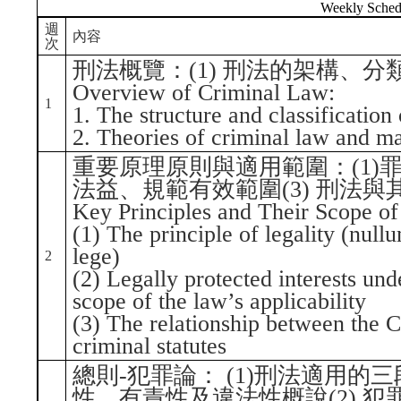
Weekly Sched
週
內容
次
刑法概覽：(1) 刑法的架構、分類
Overview of Criminal Law:
1
1. The structure and classification
2. Theories of criminal law and ma
重要原理原則與適用範圍：(1)罪
法益、規範有效範圍(3) 刑法
Key Principles and Their Scope of
(1) The principle of legality (null
lege)
2
(2) Legally protected interests und
scope of the law’s applicability
(3) The relationship between the 
criminal statutes
總則-犯罪論： (1)刑法適用
性、有責性及違法性概說(2) 