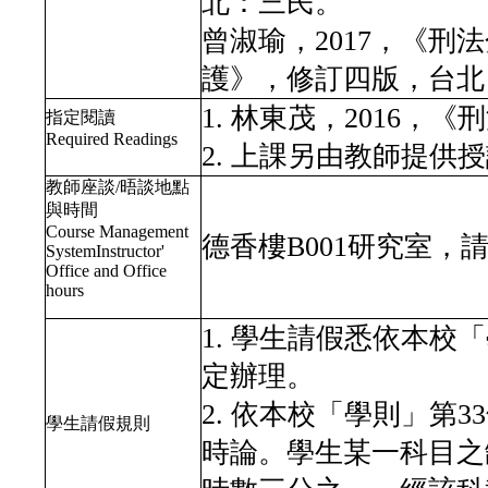
北：三民。
曾淑瑜，2017，《
護》，修訂四版，台北
1. 林東茂，2016
指定閱讀
Required Readings
2. 上課另由教師提供
教師座談/晤談地點
與時間
Course Management
德香樓B001研究室，請
SystemInstructor'
Office and Office
hours
1. 學生請假悉依本
定辦理。
2. 依本校「學則」第
學生請假規則
時論。學生某一科目之