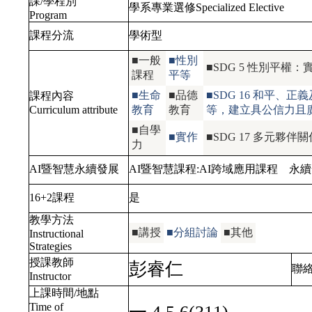
課/學程別
學系專業選修Specialized Elective
Program
課程分流
學術型
■一般
■性別
■SDG 5 性別平
課程
平等
■生命
■品德
■SDG 16 和平
課程內容
Curriculum attribute
教育
教育
等，建立具公信力且
■自學
■實作
■SDG 17 多元
力
AI暨智慧永續發展
AI暨智慧課程:
AI跨域應用課程
永續
16+2課程
是
教學方法
■講授
■分組討論
■其他
Instructional
Strategies
授課教師
彭睿仁
聯
Instructor
上課時間/地點
Time of