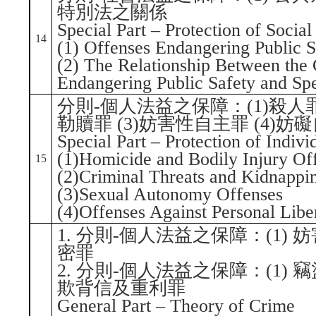
特別法之關係
Special Part – Protection of Social
14
(1) Offenses Endangering Public S
(2) The Relationship Between the
Endangering Public Safety and Spe
分則-個人法益之保障：(1)殺人
勒贖罪 (3)妨害性自主罪 (4)妨
Special Part – Protection of Indivi
(1)Homicide and Bodily Injury Of
15
(2)Criminal Threats and Kidnappi
(3)Sexual Autonomy Offenses
(4)Offenses Against Personal Libe
1. 分則-個人法益之保障：(1) 
密罪
2. 分則-個人法益之保障：(1) 
欺背信及重利罪
General Part – Theory of Crime