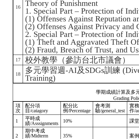
Theory of Punishment
16
1. Special Part – Protection of Indi
(1) Offenses Against Reputation a
(2) Offenses Against Privacy and C
2. Special Part – Protection of Indi
(1) Theft and Aggravated Theft O
(2) Fraud, Breach of Trust, and U
校外教學（參訪台北市議會）
17
多元學習週-AI及SDGs訓練 (Diverse 
18
Training)
學期成績計算及多
Grading Poli
項
配分項
配分比
會考測
實
次
目/catagory
例/Percentage
驗/general_test
作/ac
平時成
1
10%
課
績/Asssignments
期中考成
2
績/Midterm
35%
案