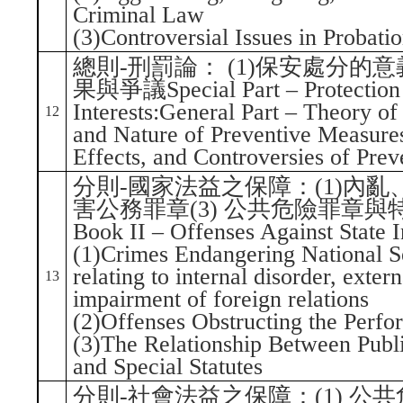
Criminal Law
(3)Controversial Issues in Probati
總則-刑罰論： (1)保安處分的
果與爭議Special Part – Protection o
Interests:General Part – Theory o
12
and Nature of Preventive Measures
Effects, and Controversies of Pre
分則-國家法益之保障：(1)內亂
害公務罪章(3) 公共危險罪章
Book II – Offenses Against State I
(1)Crimes Endangering National Se
relating to internal disorder, extern
13
impairment of foreign relations
(2)Offenses Obstructing the Perfo
(3)The Relationship Between Pub
and Special Statutes
分則-社會法益之保障：(1) 公共