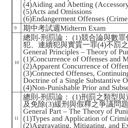
(4)Aiding and Abetting (Accessory
(5)Acts and Omissions
(6)Endangerment Offenses (Crime
期中考試週Midterm Exam
9
總則-刑罰論： (1)競合論與數罪
犯、連續犯與實質一罪(4)不罰
General Principles – Theory of P
(1)Concurrence of Offenses and M
10
(2)Apparent Concurrence of Offen
(3)Connected Offenses, Continuing
Doctrine of a Single Substantive 
(4)Non-Punishable Prior and Subs
總則-刑罰論： (1)刑罰之類型
及免除(3)緩刑與假釋之爭議問
General Part – The Theory of Pun
(1)Types and Application of Crimi
11
(2)Aggravating, Mitigating, and E