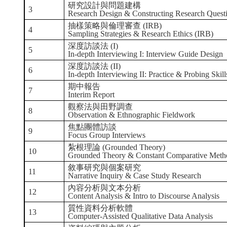
研究設計與問題建構
3
Research Design & Constructing Research Quest
抽樣策略與倫理審查 (IRB)
4
Sampling Strategies & Research Ethics (IRB)
深度訪談法 (I)
5
In-depth Interviewing I: Interview Guide Design
深度訪談法 (II)
6
In-depth Interviewing II: Practice & Probing Skill
期中報告
7
Interim Report
觀察法與田野調查
8
Observation & Ethnographic Fieldwork
焦點團體訪談
9
Focus Group Interviews
紮根理論 (Grounded Theory)
10
Grounded Theory & Constant Comparative Meth
敘事研究與個案研究
11
Narrative Inquiry & Case Study Research
內容分析與文本分析
12
Content Analysis & Intro to Discourse Analysis
質性資料分析軟體
13
Computer-Assisted Qualitative Data Analysis