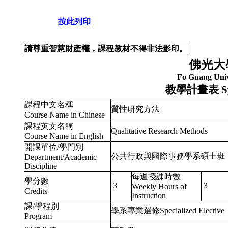
按此列印
請尊重智慧財產權，課程教材不得非法影印。
佛光大
Fo Guang Univ
教學計畫表
S
課程中文名稱
質性研究方法
Course Name in Chinese
課程英文名稱
Qualitative Research Methods
Course Name in English
開課單位/學門別
公共行政與國際事務學系碩士班
Department/Academic
Discipline
每週授課時數
學分數
3
3
Weekly Hours of
Credits
Instruction
課/學程別
學系專業選修Specialized Elective
Program