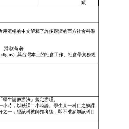
績
者用流暢的中文解釋了許多艱澀的西方社會科學
。
 潘淑滿 著
adigms）與台灣本土的社會工作、社會學實務經
及「學生請假辦法」規定辦理。
曠課一小時，以缺課二小時論。學生某一科目之缺課
分之一，經該科教師扣考後，即不准參加該科目
。