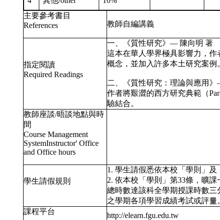
4
其他/other
10%
主要參考書目
教師自編講義
References
一、《質性研究》— 陳向明 著
這本在華人學界極具影響力，作
概念，並加入許多本土研究案例
指定閱讀
Required Readings
二、《質性研究：理論與應用》—
作者將艱澀的西方研究典範（Par
驗結合。
教師座談/晤談地點與時
間
Course Management
SystemInstructor' Office
and Office hours
1. 學生請假悉依本校「學則」
2. 依本校「學則」第33條，
學生請假規則
總時數達該科全學期授課時數三
之學期各項學習成績考試或評量
課程平台
http://elearn.fgu.edu.tw