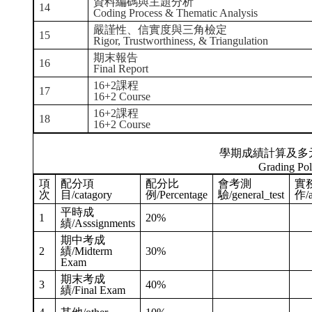
資料編碼與主題分析
14
Coding Process & Thematic Analysis
嚴謹性、信實度與三角檢定
15
Rigor, Trustworthiness, & Triangulation
期末報告
16
Final Report
16+2課程
17
16+2 Course
16+2課程
18
16+2 Course
學期成績計算及多
Grading Pol
項
配分項
配分比
會考測
實
次
目/catagory
例/Percentage
驗/general_test
作/a
平時成
1
20%
績/Asssignments
期中考成
2
績/Midterm
30%
Exam
期末考成
3
40%
績/Final Exam