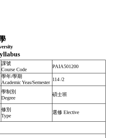
學
ersity
yllabus
課號
PAIA501200
Course Code
學年/學期
114
/
2
Academic Yeas/Semester
學制別
碩士班
Degree
修別
選修 Elective
Type