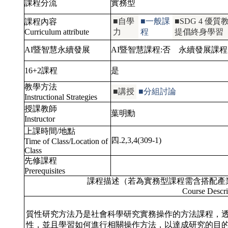
課程分流
實務型
■自學
■一般課
■SDG 4 
課程內容
Curriculum attribute
力
程
提倡終身學習
AI暨智慧永續發展
AI暨智慧課程:
否
永續發展課程
16+2課程
是
教學方法
■講授
■分組討論
Instructional Strategies
授課教師
葉明勳
Instructor
上課時間/地點
四.2,3,4(309-1)
Time of Class/Location of
Class
先修課程
Prerequisites
課程描述（若為實務型課程需含搭配產
Course Descri
質性研究方法乃是社會科學研究實務操作的方法課程，
性，並且學習如何進行相關操作方法，以達成研究的目