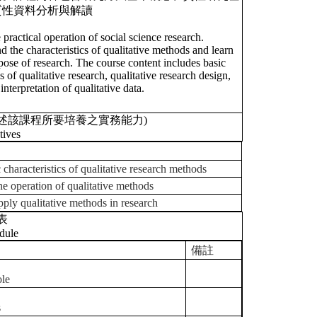
質性資料分析與解讀
practical operation of social science research.
d the characteristics of qualitative methods and learn
pose of research. The course content includes basic
 of qualitative research, qualitative research design,
nterpretation of qualitative data.
述該課程所要培養之實務能力)
tives
istics of qualitative research methods
ation of qualitative methods
itative methods in research
表
dule
備註
ole
s