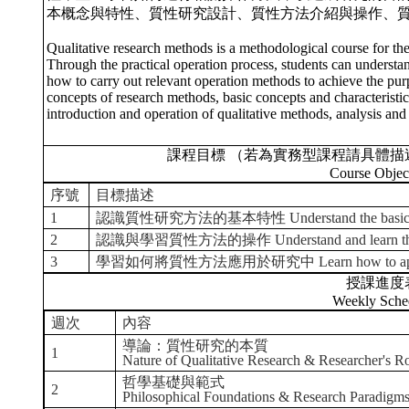
本概念與特性、質性研究設計、質性方法介紹與操作、
Qualitative research methods is a methodological course for the 
Through the practical operation process, students can understan
how to carry out relevant operation methods to achieve the pur
concepts of research methods, basic concepts and characteristics
introduction and operation of qualitative methods, analysis and i
課程目標 （若為實務型課程請具體描
Course Objec
序號
目標描述
1
認識質性研究方法的基本特性 Understand the basic character
2
認識與學習質性方法的操作 Understand and learn the oper
3
學習如何將質性方法應用於研究中 Learn how to apply qual
授課進度
Weekly Sche
週次
內容
導論：質性研究的本質
1
Nature of Qualitative Research & Researcher's R
哲學基礎與範式
2
Philosophical Foundations & Research Paradigm