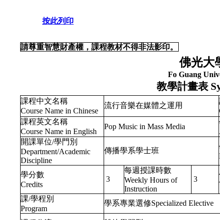
按此列印
請尊重智慧財產權，課程教材不得非法影印。
佛光大
Fo Guang Unive
教學計畫表
Sy
課程中文名稱
流行音樂在媒體之運用
Course Name in Chinese
課程英文名稱
Pop Music in Mass Media
Course Name in English
開課單位/學門別
傳播學系學士班
Department/Academic
Discipline
每週授課時數
學分數
3
3
Weekly Hours of
Credits
Instruction
課/學程別
學系專業選修Specialized Elective
Program