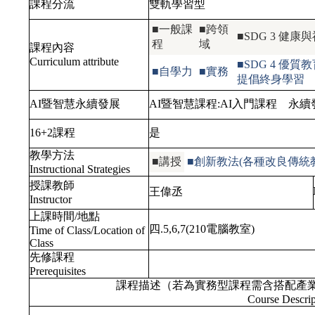
課程分流
雙軌學習型
■一般課
■跨領
■SDG 3 
程
域
課程內容
Curriculum attribute
■SDG 4 
■自學力
■實務
提倡終身學習
AI暨智慧永續發展
AI暨智慧課程:
AI入門課程
永續發
16+2課程
是
教學方法
■講授
■創新教法(各種改良傳統
Instructional Strategies
授課教師
王偉丞
Instructor
上課時間/地點
四.5,6,7(210電腦教室)
Time of Class/Location of
Class
先修課程
Prerequisites
課程描述（若為實務型課程需含搭配產
Course Descrip