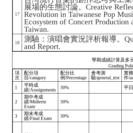
展場的生態討論。Creative Reflections
Revolution in Taiwanese Pop Music
17
Ecosystem of Concert Production 
Taiwan.
測驗：演唱會實況評析報導。Quiz: Liv
18
and Report.
學期成績計算及多
Grading Poli
項
配分項
配分比
會考測
實
次
目/catagory
例/Percentage
驗/general_test
作/ac
平時成
1
30%
平
績/Asssignments
期中考成
2
績/Midterm
30%
Exam
期末考成
3
30%
績/Final Exam