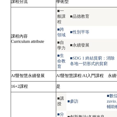
課程分流
學術型
■一
般課
■品德教育
程
■跨
■性別平等
領域
課程內容
Curriculum attribute
■自
■永續發展
學力
■生
■SDG 1 終結貧窮：消除
命教
各地一切形式的貧窮
育
AI暨智慧永續發展
AI暨智慧課程:
AI入門課程
永續
16+2課程
是
■數
■講
■參訪
zu
授
輔助
■分
■創新教法(各種改良