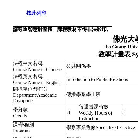
按此列印
請尊重智慧財產權，課程教材不得非法影印。
佛光大
Fo Guang Unive
教學計畫表
Sy
課程中文名稱
公共關係學
Course Name in Chinese
課程英文名稱
Introduction to Public Relations
Course Name in English
開課單位/學門別
傳播學系學士班
Department/Academic
Discipline
每週授課時數
學分數
3
3
Weekly Hours of
Credits
Instruction
課/學程別
學系專業選修Specialized Elective
Program