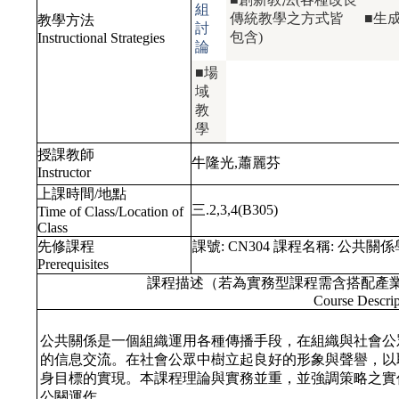
組
傳統教學之方式皆
■生
教學方法
討
包含)
Instructional Strategies
論
■場
域
教
學
授課教師
牛隆光,蕭麗芬
Instructor
上課時間/地點
三.2,3,4(B305)
Time of Class/Location of
Class
先修課程
課號:
CN304
課程名稱:
公共關係
Prerequisites
課程描述（若為實務型課程需含搭配產
Course Descrip
公共關係是一個組織運用各種傳播手段，在組織與社會公
的信息交流。在社會公眾中樹立起良好的形象與聲譽，以
身目標的實現。本課程理論與實務並重，並強調策略之實
公關運作。