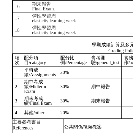
期末報告
16
Final Exam.
彈性學習周
17
elasticity learning week
彈性學習周
18
elasticity learning week
學期成績計算及多
Grading Poli
項
配分項
配分比
會考測
實
次
目/catagory
例/Percentage
驗/general_test
作/ac
平時成
1
20%
績/Asssignments
期中考成
2
績/Midterm
30%
期中報告
Exam
期末考成
3
30%
期末報告
績/Final Exam
4
其他/other
20%
主要參考書目
公共關係視頻教案
References