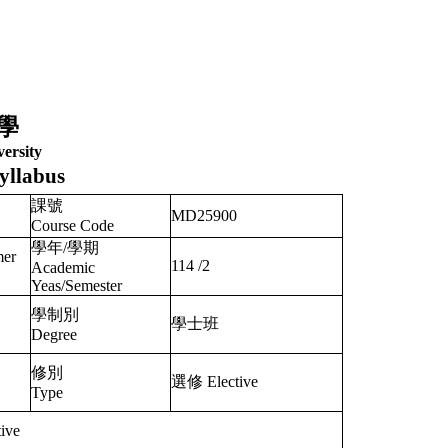
學
ersity
yllabus
課號
MD25900
Course Code
學年/學期
mer
114
/
2
Academic
Yeas/Semester
學制別
學士班
Degree
修別
選修 Elective
Type
ive