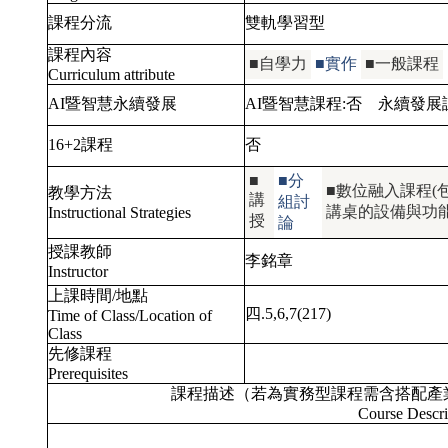
課程分流
雙軌學習型
課程內容
■自學力
■實作
■一般課程
Curriculum attribute
AI暨智慧永續發展
AI暨智慧課程:
否
永續發展
16+2課程
否
■
■分
■數位融入課程(包
教學方法
講
組討
講桌的設備與功
Instructional Strategies
授
論
授課教師
李銘章
Instructor
上課時間/地點
四.5,6,7(217)
Time of Class/Location of
Class
先修課程
Prerequisites
課程描述（若為實務型課程需含搭配產
Course Descri