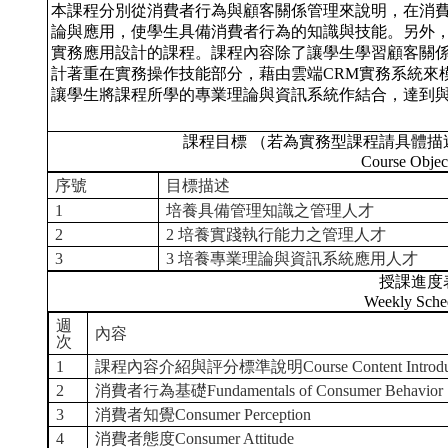
本課程分別從消費者行為與顧客關係管理來說明，在消
論與應用，使學生具備消費者行為的知識與技能。另外
實務應用設計的課程。課程內容除了讓學生學習顧客關
計著重在實務操作技能部分，藉由雲端CRM實務系統來
讓學生將課程所學的專業理論與資訊系統作結合，達到
課程目標 （若為實務型課程請具體描
Course Objec
序號
目標描述
1
培養具備管理知識之管理人才
2
2 培養實踐執行能力之管理人才
3
3 培養專業理論與資訊系統應用人才
授課進度
Weekly Sche
週
內容
次
1
課程內容介紹與評分標準說明Course Content Introduction an
2
消費者行為基礎Fundamentals of Consumer Behavior
3
消費者知覺Consumer Perception
4
消費者態度Consumer Attitude