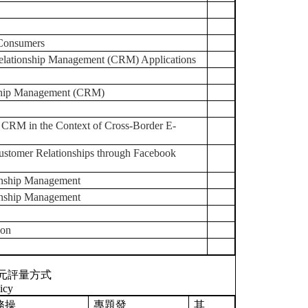
onsumers
ship Management (CRM) Applications
ip Management (CRM)
e Context of Cross-Border E-
lationships through Facebook
ship Management
ship Management
on
元評量方式
icy
務操
專題發
其