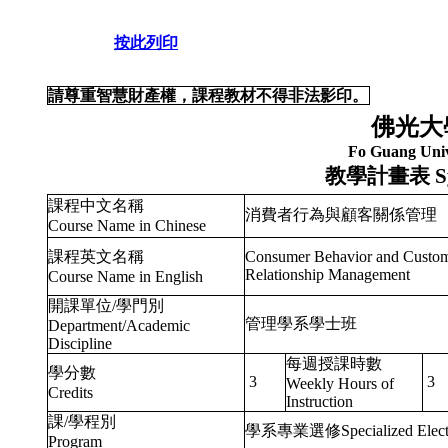
按此列印
請尊重智慧財產權，課程教材不得非法影印。
佛光大
Fo Guang Univ
教學計畫表
S
課程中文名稱
消費者行為與顧客關係管理
Course Name in Chinese
課程英文名稱
Consumer Behavior and Custo
Relationship Management
Course Name in English
開課單位/學門別
管理學系學士班
Department/Academic
Discipline
每週授課時數
學分數
3
3
Weekly Hours of
Credits
Instruction
課/學程別
學系專業選修Specialized Elect
Program