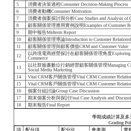
5
消費者決策過程Consumer Decision-Making Process
6
消費者動機Consumer Motivation
7
消費者個案探討與分析Case Studies and Analysis of C
8
顧客關係管理應用實例說明Examples of Customer Relation
9
期中報告Midterm Report
10
顧客關係管理導論Introduction to Customer Relationsh
11
顧客關係管理與顧客價值CRM and Customer Value
以跨境電商經營探討在顧客關係管理角度Exploring CRM in th
12
Commerce
以社群臉書數位行銷經營顧客關係管理Managing Customer Re
13
Social Media Marketing
14
Vital CRM客戶關係管理Vital CRM Customer Relation
15
Vital CRM客戶關係管理Vital CRM Customer Relation
16
個案分組討論Group Case Discussion
17
期末個案分析與探討Final Case Analysis and Discussi
18
期末報告Final Report
學期成績計算及多
Grading Pol
項
配分項
配分比
會考測
實