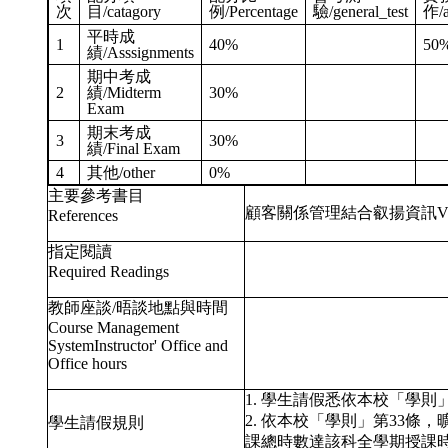
次
目/catagory
例/Percentage
驗/general_test
作/a
平時成
1
40%
50
績/Asssignments
期中考成
2
績/Midterm
30%
Exam
期末考成
3
30%
績/Final Exam
4
其他/other
0%
主要參考書目
顧客關係管理結合叡揚資訊Vit
References
指定閱讀
Required Readings
教師座談/晤談地點與時間
Course Management
SystemInstructor' Office and
Office hours
1. 學生請假悉依本校「學
2. 依本校「學則」第33
學生請假規則
課總時數達該科全學期授課