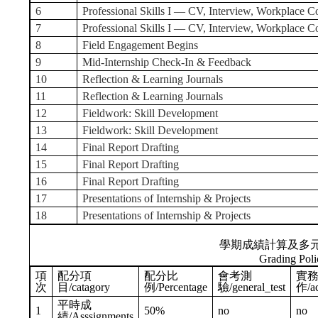
6
Professional Skills I — CV, Interview, Workplace 
7
Professional Skills I — CV, Interview, Workplace 
8
Field Engagement Begins
9
Mid-Internship Check-In & Feedback
10
Reflection & Learning Journals
11
Reflection & Learning Journals
12
Fieldwork: Skill Development
13
Fieldwork: Skill Development
14
Final Report Drafting
15
Final Report Drafting
16
Final Report Drafting
17
Presentations of Internship & Projects
18
Presentations of Internship & Projects
學期成績計算及多
Grading Poli
項
配分項
配分比
會考測
實
次
目/catagory
例/Percentage
驗/general_test
作/ac
平時成
1
50%
no
no
績/Asssignments