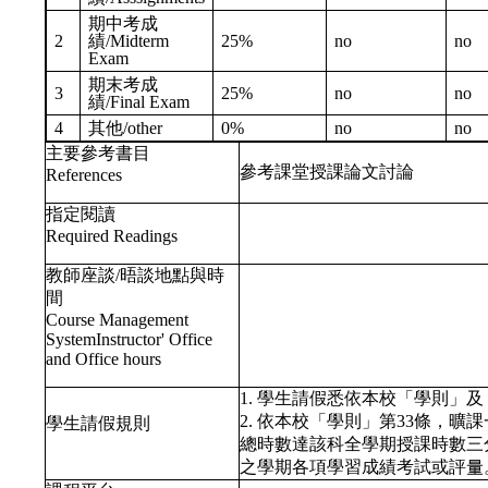
期中考成
2
績/Midterm
25%
no
no
Exam
期末考成
3
25%
no
no
績/Final Exam
4
其他/other
0%
no
no
主要參考書目
參考課堂授課論文討論
References
指定閱讀
Required Readings
教師座談/晤談地點與時
間
Course Management
SystemInstructor' Office
and Office hours
1. 學生請假悉依本校「學則」
2. 依本校「學則」第33條，
學生請假規則
總時數達該科全學期授課時數三
之學期各項學習成績考試或評量