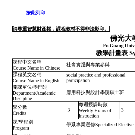
按此列印
請尊重智慧財產權，課程教材不得非法影印。
佛光大
Fo Guang Unive
教學計畫表
Sy
課程中文名稱
社會實踐與專業參與
Course Name in Chinese
課程英文名稱
social practice and professional
participation
Course Name in English
開課單位/學門別
應用科技與設計學院碩士班
Department/Academic
Discipline
每週授課時數
學分數
3
3
Weekly Hours of
Credits
Instruction
課/學程別
學系專業選修Specialized Elective
Program