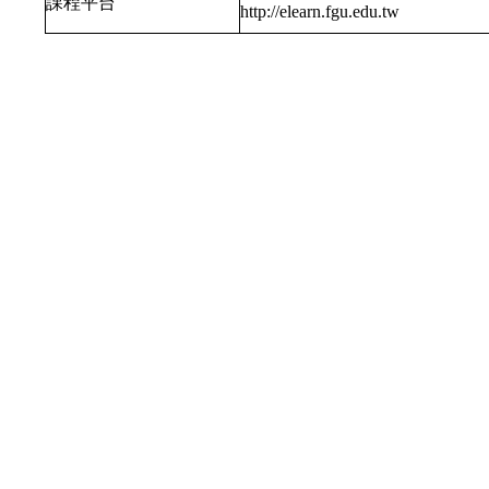
課程平台
http://elearn.fgu.edu.tw