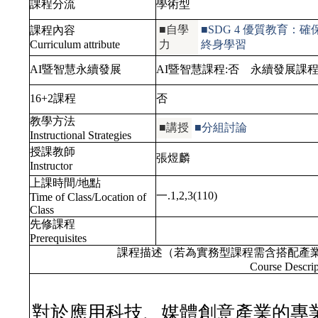
課程分流
學術型
■自學
■SDG 4 優質教育
課程內容
Curriculum attribute
力
終身學習
AI暨智慧永續發展
AI暨智慧課程:
否
永續發展課程
16+2課程
否
教學方法
■講授
■分組討論
Instructional Strategies
授課教師
張煜麟
Instructor
上課時間/地點
一.1,2,3(110)
Time of Class/Location of
Class
先修課程
Prerequisites
課程描述（若為實務型課程需含搭配產
Course Descrip
對於應用科技、媒體創意產業的專