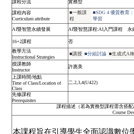
課程分流
實務型
■一般課
■SDG 4 優質
課程內容
Curriculum attribute
程
學習
AI暨智慧永續發展
AI暨智慧課程:
AI入門課程
永續
16+2課程
否
教學方法
■講授
■分組討論
■生成式AI
Instructional Strategies
授課教師
許惠美
Instructor
上課時間/地點
二.2,3,4(U422)
Time of Class/Location of
Class
先修課程
Prerequisites
課程描述（若為實務型課程需含搭配
Course Des
本課程旨在引導學生全面認識數位學習與