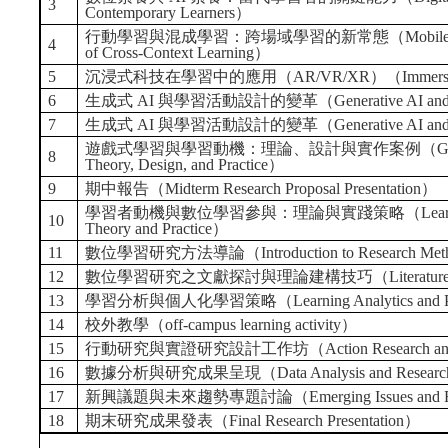
3
Contemporary Learners）
行動學習與混成學習：跨場域學習的新常態（Mobile Learning a
4
of Cross-Context Learning）
5
沉浸式科技在學習中的應用（AR/VR/XR）（Immersive Techn
6
生成式 AI 與學習活動設計的變革（Generative AI and the Tra
7
生成式 AI 與學習活動設計的變革（Generative AI and the Tra
遊戲式學習與學習動機：理論、設計與實作案例（Game-Based Lea
8
Theory, Design, and Practice）
9
期中報告（Midterm Research Proposal Presentation）
學習者動機與數位學習參與：理論與實踐策略（Learner Motivation
10
Theory and Practice）
11
數位學習研究方法導論（Introduction to Research Methods
12
數位學習研究之文獻探討與理論建構技巧（Literature Review an
13
學習分析與個人化學習策略（Learning Analytics and Persona
14
校外教學（off-campus learning activity）
15
行動研究與實證研究設計工作坊（Action Research and Empi
16
數據分析與研究成果呈現（Data Analysis and Research 
17
新興議題與未來趨勢專題討論（Emerging Issues and Future T
18
期末研究成果發表（Final Research Presentation）