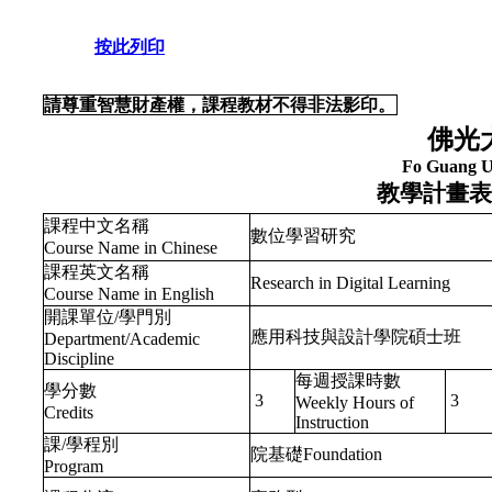
按此列印
請尊重智慧財產權，課程教材不得非法影印。
佛光
Fo Guang U
教學計畫表
課程中文名稱
數位學習研究
Course Name in Chinese
課程英文名稱
Research in Digital Learning
Course Name in English
開課單位/學門別
應用科技與設計學院碩士班
Department/Academic
Discipline
每週授課時數
學分數
3
3
Weekly Hours of
Credits
Instruction
課/學程別
院基礎Foundation
Program