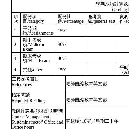
學期成績計算及
Grading 
項
配分項
配分比
會考測
實務
次
目/catagory
例/Percentage
驗/general_test
作/ac
平時成
1
15%
績/Asssignments
期中考成
2
績/Midterm
30%
Exam
期末考成
3
40%
績/Final Exam
平時
4
其他/other
15%
（As
主要參考書目
教師自編教材與文獻
References
指定閱讀
教師自編教材與文獻
Required Readings
教師座談/晤談地點與時間
Course Management
雲慧樓418室／星期二下午
SystemInstructor' Office and
Office hours