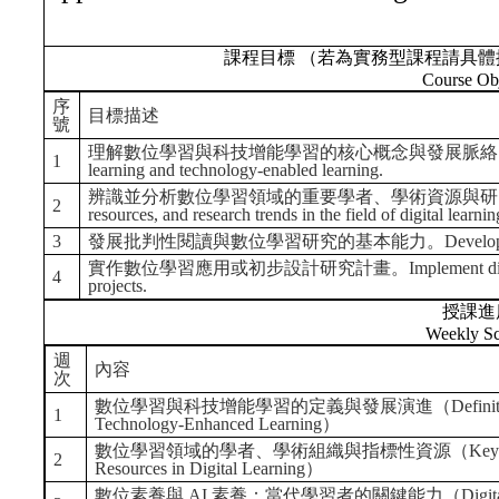
課程目標 （若為實務型課程請具體
Course Obj
序
目標描述
號
理解數位學習與科技增能學習的核心概念與發展脈絡。Understand the 
1
learning and technology-enabled learning.
辨識並分析數位學習領域的重要學者、學術資源與研究趨勢。Identify 
2
resources, and research trends in the field of digital learnin
3
發展批判性閱讀與數位學習研究的基本能力。Develop basic skills in c
實作數位學習應用或初步設計研究計畫。Implement digital learning
4
projects.
授課進
Weekly Sc
週
內容
次
數位學習與科技增能學習的定義與發展演進（Definitions and Evo
1
Technology-Enhanced Learning）
數位學習領域的學者、學術組織與指標性資源（Key Scholars, Ac
2
Resources in Digital Learning）
數位素養與 AI 素養：當代學習者的關鍵能力（Digital Literacy a