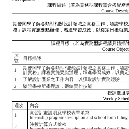
課程描述（若為實務型課程需含搭配產
Course Descrip
期使同學了解各類型相關設計領域之實務工作，驗證學校
務」課程實施要點辦理，增進學習成效，以奠定日後就業
課程目標 （若為實務型課程請具體描
Course Object
序
目標描述
號
期使同學了解各類型相關設計領域之實務工作，驗
1
計實務」課程實施要點辦理，增進學習成效，以奠定
1
了解設計產業之工作內容，以獲取設計實務經驗
2
驗證學校所學理論，鍛鍊實作技能
授課進度
Weekly Sched
週次
內容
實習計畫說明及學校表單填寫
1
Internship program description and school form filling
時數計算方式檢核
2
Internship program description and school form filling