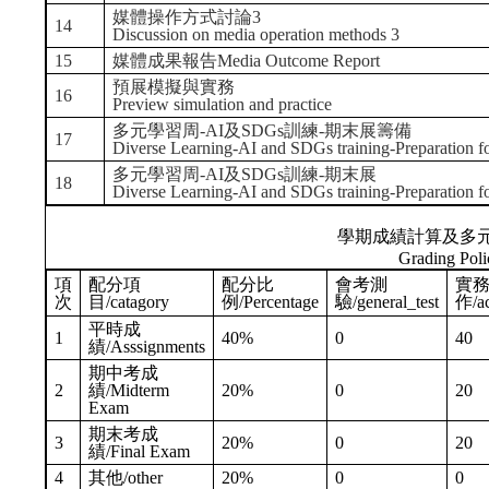
媒體操作方式討論3
14
Discussion on media operation methods 3
15
媒體成果報告Media Outcome Report
預展模擬與實務
16
Preview simulation and practice
多元學習周-AI及SDGs訓練-期末展籌備
17
Diverse Learning-AI and SDGs training-Preparation for
多元學習周-AI及SDGs訓練-期末展
18
Diverse Learning-AI and SDGs training-Preparation for
學期成績計算及多
Grading Poli
項
配分項
配分比
會考測
實
次
目/catagory
例/Percentage
驗/general_test
作/ac
平時成
1
40%
0
40
績/Asssignments
期中考成
2
績/Midterm
20%
0
20
Exam
期末考成
3
20%
0
20
績/Final Exam
4
其他/other
20%
0
0