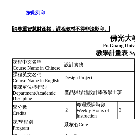
按此列印
請尊重智慧財產權，課程教材不得非法影印。
佛光大
Fo Guang Unive
教學計畫表
Sy
課程中文名稱
設計實務
Course Name in Chinese
課程英文名稱
Design Project
Course Name in English
開課單位/學門別
產品與媒體設計學系學士班
Department/Academic
Discipline
每週授課時數
學分數
2
2
Weekly Hours of
Credits
Instruction
課/學程別
系核心Core
Program