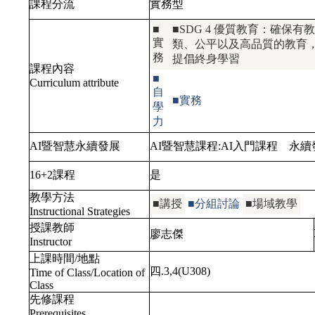
課程分流
實務型
■
■SDG 4 優質教育：確保有
實
類、公平以及高品質的教育
務
提倡終身學習
課程內容
■
Curriculum attribute
自
■實務
學
力
AI暨智慧永續發展
AI暨智慧課程:
AI入門課程
永續
16+2課程
是
教學方法
■講授
■分組討論
■場域教學
Instructional Strategies
授課教師
廖志傑
Instructor
上課時間/地點
四.3,4(U308)
Time of Class/Location of
Class
先修課程
Prerequisites