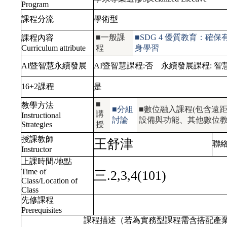
Program
課程分流
學術型
■一般課
■SDG 4 優質教育：
課程內容
Curriculum attribute
程
身學習
AI暨智慧永續發展
AI暨智慧課程:
否
永續發展課程:
智
16+2課程
是
■
教學方法
■分組
■數位融入課程(包含遠距
講
Instructional
討論
設備與功能、其他數位教
Strategies
授
授課教師
王舒津
聯
Instructor
上課時間/地點
Time of
三.2,3,4(101)
Class/Location of
Class
先修課程
Prerequisites
課程描述（若為實務型課程需含搭配產