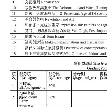
9
文藝復興 Renaissance
10
宗教改革與獵巫 The Reformation and Witch Huntin
11
新教、大航海與新世界 Protestant, Age of Discovery 
12
革命與美術 Revolution and Art
13
印象派：光線的畫家 Impressionism: Painters of Ligh
14
梵谷、後印象派與藝術療癒 Van Gogh, Post-Impressioni
15
期末考 Final-Term Exam
16
補考與討論 Make-up examinations and discussions
17
當代AI與數位展覽概覽 Overview of contemporary AI and
18
線上展覽與數位沈浸式探討 Online exhibitions and Digita
學期成績計算及多
Grading Poli
項
配分項
配分比
會考測
實
次
目/catagory
例/Percentage
驗/general_test
作/ac
平時成
1
30%
績/Asssignments
期中考成
2
績/Midterm
30%
Exam
期末考成