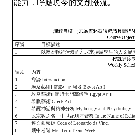
能力，呼應現今的文創潮流。
課程目標 （若為實務型課程請具體描
Course Object
序號
目標描述
1
以較為輕鬆活潑的方式來擴展學生的人文涵
授課進度
Weekly Sched
週次
內容
1
導論 Introduction
2
埃及藝術I 電影中的埃及 Egypt Art I
3
埃及藝術II 圖坦卡門墓解謎 Egypt Art II
4
希臘藝術 Greek Art
5
希羅神話與精神分析 Mythology and Phsychology
6
以宗教之名：中世紀與基督教 In the Name of Religion
7
達文西密碼 Code of Leonardo da Vinci
8
期中考週 Mid-Term Exam Week