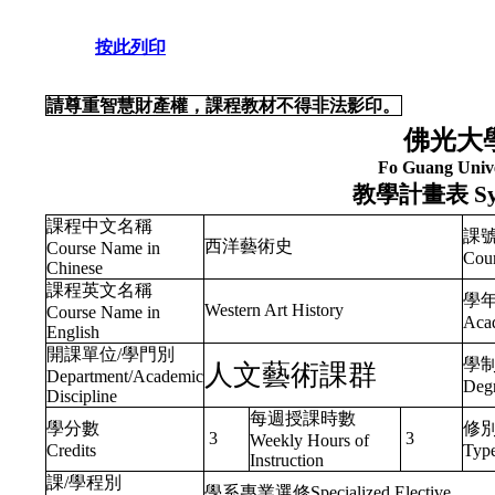
按此列印
請尊重智慧財產權，課程教材不得非法影印。
佛光大
Fo Guang Unive
教學計畫表
Sy
課程中文名稱
課
西洋藝術史
Course Name in
Cou
Chinese
課程英文名稱
學年
Western Art History
Course Name in
Acad
English
開課單位/學門別
學
人文藝術課群
Department/Academic
Deg
Discipline
每週授課時數
學分數
修
3
3
Weekly Hours of
Credits
Typ
Instruction
課/學程別
學系專業選修Specialized Elective