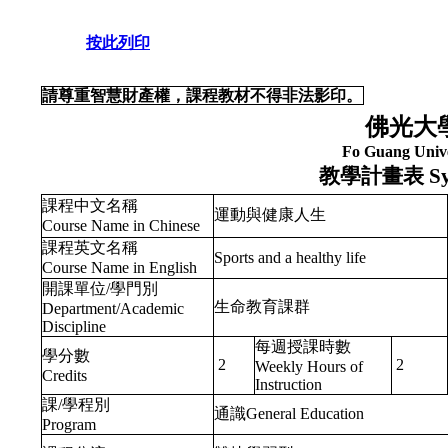
按此列印
請尊重智慧財產權，課程教材不得非法影印。
佛光大
Fo Guang Unive
教學計畫表
Sy
課程中文名稱
運動與健康人生
Course Name in Chinese
課程英文名稱
Sports and a healthy life
Course Name in English
開課單位/學門別
生命教育課群
Department/Academic
Discipline
每週授課時數
學分數
2
2
Weekly Hours of
Credits
Instruction
課/學程別
通識General Education
Program