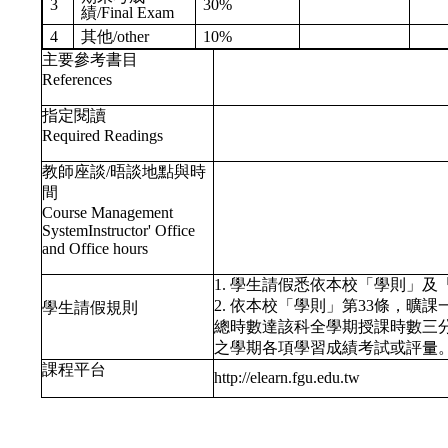
3
30%
績/Final Exam
4
其他/other
10%
主要參考書目
References
指定閱讀
Required Readings
教師座談/晤談地點與時
間
Course Management
SystemInstructor' Office
and Office hours
1. 學生請假悉依本校「學則」
2. 依本校「學則」第33條，
學生請假規則
總時數達該科全學期授課時數三
之學期各項學習成績考試或評量
課程平台
http://elearn.fgu.edu.tw