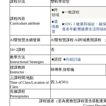
課程分流
雙軌學習型
■跨
■一般課程
領域
課程內容
■環
Curriculum attribute
■SDG 3 健康與福祉：確
境教
進各年齡層健康生活與福
育
AI暨智慧永續發展
AI暨智慧課程:
AI跨域應用課程
16+2課程
否
教學方法
■講授
■分組討論
Instructional Strategies
授課教師
韓傳孝,徐郁倫
Instructor
上課時間/地點
四.3,4(501)
Time of Class/Location of
Class
先修課程
Prerequisites
課程描述（若為實務型課程需含搭配產
Course Descrip