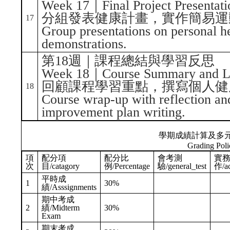
Week 17｜Final Project Presentati
分組發表健康計畫，實作簡易運
17
Group presentations on personal he
demonstrations.
第18週｜課程總結與學習反思
Week 18｜Course Summary and Le
回顧課程學習重點，撰寫個人健
18
Course wrap-up with reflection an
improvement plan writing.
學期成績計算及多
Grading Poli
項
配分項
配分比
會考測
實
次
目/catagory
例/Percentage
驗/general_test
作/ac
平時成
1
30%
績/Asssignments
期中考成
2
績/Midterm
30%
Exam
期末考成