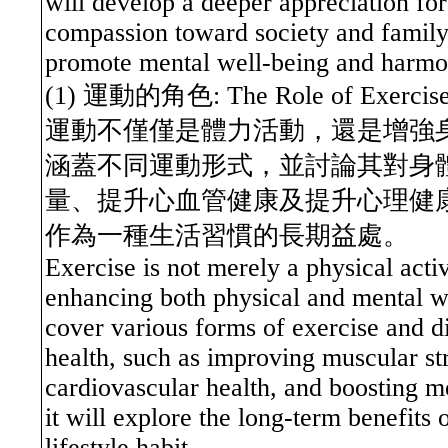
will develop a deeper appreciation for
compassion toward society and famil
promote mental well-being and harmoni
(1) 運動的角色: The Role of Exercis
運動不僅僅是體力活動，還是增強
涵蓋不同運動形式，並討論其對身
量、提升心血管健康及提升心理健
作為一種生活習慣的長期益處。
Exercise is not merely a physical activ
enhancing both physical and mental we
cover various forms of exercise and di
health, such as improving muscular st
cardiovascular health, and boosting me
it will explore the long-term benefits 
lifestyle habit