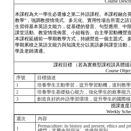
Course Descri
本課程為大一學生必選修之第二外語課程。本課程融合英
教學”，強調教授情境式、多元化、實用性場合所需之語
生習得基本英語文能力，從基礎的發音、句型應用、中
課堂活動、教室情境佈置、小組報告、自主學習動機營
本課程延續前一學期教學方式，持續營造一個主題式、
學期累積之英語文能力與知識充分以英語參與課堂活動
學及老師溝通。
課程目標 （若為實務型課程請具體描
Course Objec
序號
目標描述
1
培養學生主動學習，提升學習動機，達到教學
2
培養學生基礎核心能力，強化學生的敘事能力
3
創造良好的外語學習環境，提升學生的國際移
授課進度
Weekly Sche
週次
內容
Permaculture: its history and present, ethics and pr
1
樸門：其歷史與現況，道德與原則