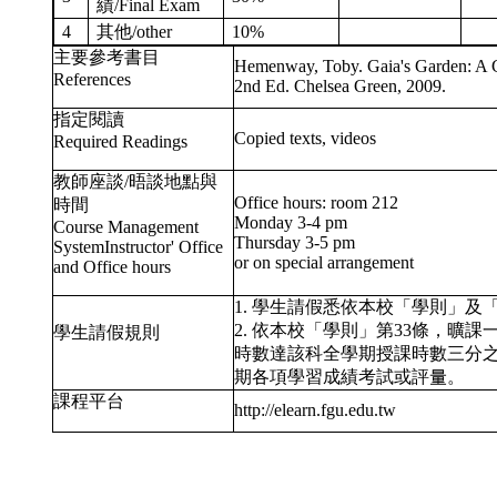
績/Final Exam
4
其他/other
10%
主要參考書目
Hemenway, Toby. Gaia's Garden: A G
References
2nd Ed. Chelsea Green, 2009.
指定閱讀
Copied texts, videos
Required Readings
教師座談/晤談地點與
Office hours: room 212
時間
Monday 3-4 pm
Course Management
Thursday 3-5 pm
SystemInstructor' Office
or on special arrangement
and Office hours
1. 學生請假悉依本校「學則」
2. 依本校「學則」第33條，曠
學生請假規則
時數達該科全學期授課時數三分
期各項學習成績考試或評量。
課程平台
http://elearn.fgu.edu.tw