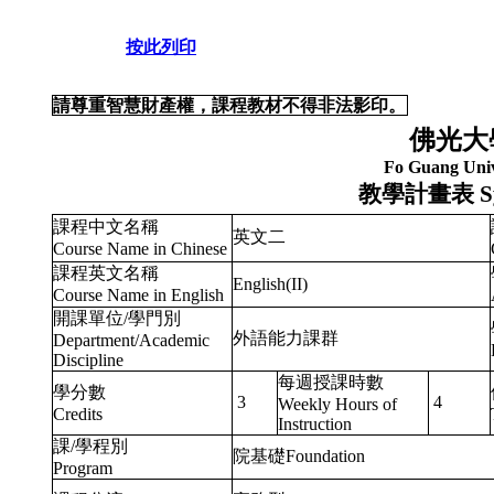
按此列印
請尊重智慧財產權，課程教材不得非法影印。
佛光大
Fo Guang Univ
教學計畫表
S
課程中文名稱
英文二
Course Name in Chinese
課程英文名稱
English(II)
Course Name in English
開課單位/學門別
外語能力課群
Department/Academic
Discipline
每週授課時數
學分數
3
4
Weekly Hours of
Credits
Instruction
課/學程別
院基礎Foundation
Program