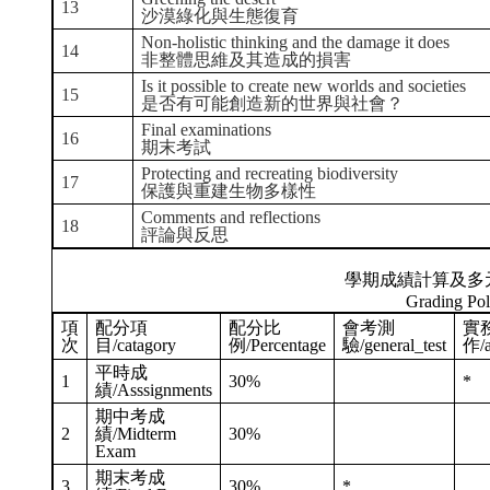
13
沙漠綠化與生態復育
Non-holistic thinking and the damage it does
14
非整體思維及其造成的損害
Is it possible to create new worlds and societies
15
是否有可能創造新的世界與社會？
Final examinations
16
期末考試
Protecting and recreating biodiversity
17
保護與重建生物多樣性
Comments and reflections
18
評論與反思
學期成績計算及多
Grading Pol
項
配分項
配分比
會考測
實
次
目/catagory
例/Percentage
驗/general_test
作/a
平時成
1
30%
*
績/Asssignments
期中考成
2
績/Midterm
30%
Exam
期末考成
3
30%
*