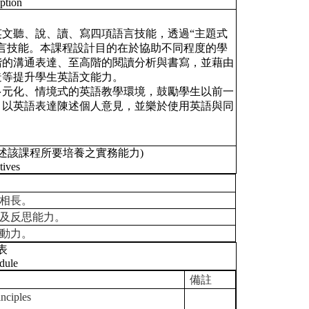
ption
文聽、說、讀、寫四項語言技能，透過“主題式
言技能。本課程設計目的在於協助不同程度的學
階的溝通表達、至高階的閱讀分析與書寫，並藉由
造等提升學生英語文能力。
多元化、情境式的英語教學環境，鼓勵學生以前一
，以英語表達陳述個人意見，並樂於使用英語與同
述該課程所要培養之實務能力)
tives
相長。
及反思能力。
動力。
表
dule
備註
inciples