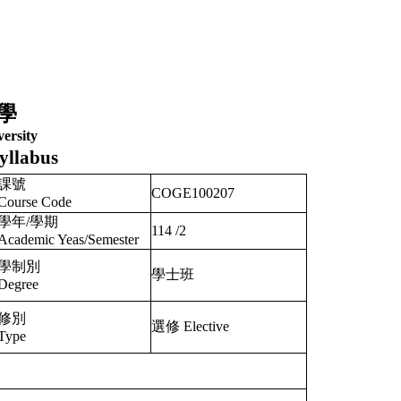
學
ersity
yllabus
課號
COGE100207
Course Code
學年/學期
114
/
2
Academic Yeas/Semester
學制別
學士班
Degree
修別
選修 Elective
Type