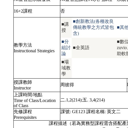
16+2課程
否
■創新教法(各種改良
■講
傳統教學之方式皆包
■其
授
含)
■分
■數
教學方法
組討
■全英語
zu
Instructional Strategies
論
助軟
■場
域教
學
授課教師
周彼得
Instructor
上課時間/地點
二.1,2(214);五. 3,4(214)
Time of Class/Location
of Class
先修課程
課號:
GE123
課程名稱:
英文二
Prerequisites
課程描述（若為實務型課程需含搭配產