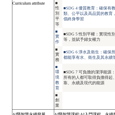
■
Curriculum attribute
性
■SDG 4 優質教育：確保有
別
類、公平以及高品質的教育
平
倡終身學習
等
■
■SDG 5 性別平權：實現性
實
等，並賦予婦女權力
作
■
■SDG 6 淨水及衛生：確保
實
都能享有水、衛生及其永續
務
■
環
■SDG 7 可負擔的潔淨能源
境
所有的人都可取得負擔得起
教
靠、永續及現代的能源
育
■
創
業
AI暨智慧永續發展
AI暨智慧課程:
AI入門課程
永續發