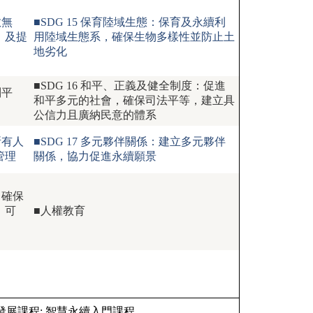
教無
■SDG 15 保育陸域生態：保育及永續利
，及提
用陸域生態系，確保生物多樣性並防止土
地劣化
■SDG 16 和平、正義及健全制度：促進
別平
和平多元的社會，確保司法平等，建立具
公信力且廣納民意的體系
所有人
■SDG 17 多元夥伴關係：建立多元夥伴
管理
關係，協力促進永續願景
：確保
、可
■人權教育
展課程:
智慧永續入門課程