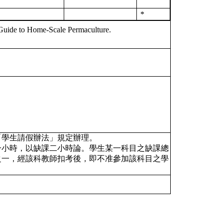
*
uide to Home-Scale Permaculture.
及「學生請假辦法」規定辦理。
課一小時，以缺課二小時論。學生某一科目之缺課總
之一，經該科教師扣考後，即不准參加該科目之學