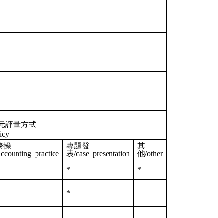
元評量方式
icy
務操
專題發
其
ccounting_practice
表/case_presentation
他/other
*
*
*