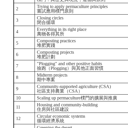
Trying to apply permaculture principles
2
嘗試應用樸門原則
Closing circles
3
閉合循環
Everything in its right place
4
萬物各得其所
Composting practices
5
堆肥實踐
Composting projects
6
堆肥計劃
"Plogging" and other positive habits
7
撿跑（Plogging）與其他正面習慣
Midterm projects
8
期中專案
Community-supported agriculture (CSA)
9
社區支持農業（CSA）
10
Scaling up permaculture樸門的擴展與推廣
Housing and community-building
11
住房與社區建設
Circular economic systems
12
循環經濟系統
Greening the desert