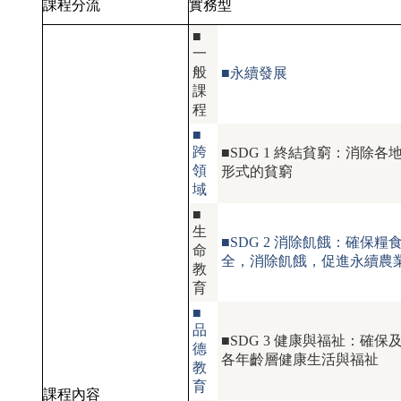
課程分流
實務型
■
一
般
■永續發展
課
程
■
跨
■SDG 1 終結貧窮：消除各
領
形式的貧窮
域
■
生
■SDG 2 消除飢餓：確保糧
命
全，消除飢餓，促進永續農
教
育
■
品
■SDG 3 健康與福祉：確保
德
各年齡層健康生活與福祉
教
育
課程內容