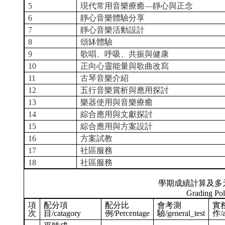
5
現代常用音樂療癒—靜心與正念
6
靜心音樂體驗分享
7
靜心音樂活動設計
8
頌缽體驗
9
歌唱、呼吸、共振與健康
10
正向心靈能量與歌曲改寫
11
古琴音樂介紹
12
五行音樂賞析與應用探討
13
樂器使用與音樂療癒
14
綜合應用與文獻探討
15
綜合應用與方案設計
16
方案試教
17
社區服務
18
社區服務
學期成績計算及多
Grading Pol
項
配分項
配分比
會考測
實
次
目/catagory
例/Percentage
驗/general_test
作/a