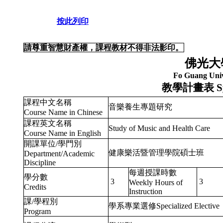
按此列印
請尊重智慧財產權，課程教材不得非法影印。
佛光大
Fo Guang Univ
教學計畫表
S
課程中文名稱
音樂養生專題研究
Course Name in Chinese
課程英文名稱
Study of Music and Health Care
Course Name in English
開課單位/學門別
健康樂活暨管理學院碩士班
Department/Academic
Discipline
每週授課時數
學分數
3
3
Weekly Hours of
Credits
Instruction
課/學程別
學系專業選修Specialized Elective
Program