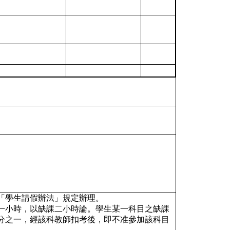
及「學生請假辦法」規定辦理。
曠課一小時，以缺課二小時論。學生某一科目之缺課
分之一，經該科教師扣考後，即不准參加該科目