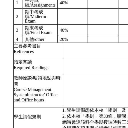
平時成
1
40%
績/Asssignments
期中考成
2
績/Midterm
Exam
期末考成
3
40%
績/Final Exam
4
其他/other
20%
主要參考書目
References
指定閱讀
Required Readings
教師座談/晤談地點與時
間
Course Management
SystemInstructor' Office
and Office hours
1. 學生請假悉依本校「學則」
2. 依本校「學則」第33條，
學生請假規則
總時數達該科全學期授課時數三