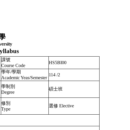
學
ersity
yllabus
課號
HS5BI00
Course Code
學年/學期
114
/
2
Academic Yeas/Semester
學制別
碩士班
Degree
修別
選修 Elective
Type