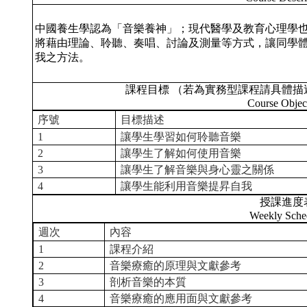
中國養生學認為「音樂養神」；現代醫學及教育心理學
將藉由理論、聆聽、奏唱、討論及測量等方式，讓同學
我之方法。
課程目標 （若為實務型課程請具體描
Course Objec
序號
目標描述
1
讓學生學習如何聆聽音樂
2
讓學生了解如何使用音樂
3
讓學生了解音樂與身心靈之關係
4
讓學生能利用音樂提昇自我
授課進度
Weekly Sche
週次
內容
1
課程介紹
2
音樂療癒的原理與文獻參考
3
剖析音樂的本質
4
音樂療癒的應用面與文獻參考