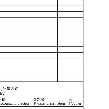
元評量方式
icy
務操
專題發
其
ccounting_practice
表/case_presentation
他/other