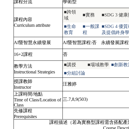
課程分流
學術型
■跨領
■實務
■SDG 3
域
課程內容
Curriculum attribute
■生命
■一般課
■SDG 4
教育
程
及提倡終身
AI暨智慧永續發展
AI暨智慧課程:
否
永續發展課程
16+2課程
否
■講授
■場域教學
■創新教
教學方法
Instructional Strategies
■分組討論
授課教師
汪雅婷
Instructor
上課時間/地點
三.7,8,9(503)
Time of Class/Location of
Class
先修課程
Prerequisites
課程描述（若為實務型課程需含搭配產
Course Descri